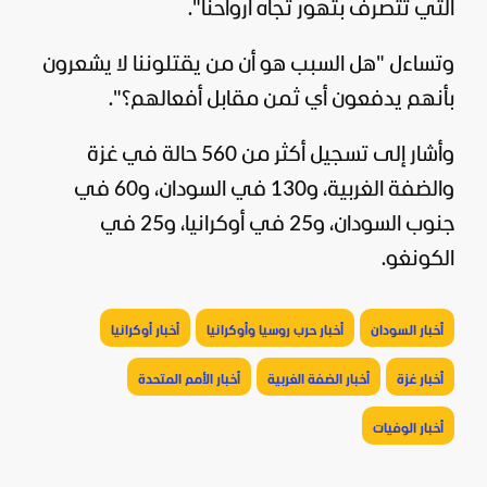
التي تتصرف بتهور تجاه أرواحنا".
وتساءل "هل السبب هو أن من يقتلوننا لا يشعرون
بأنهم يدفعون أي ثمن مقابل أفعالهم؟".
وأشار إلى تسجيل أكثر من 560 حالة في
غزة
والضفة الغربية، و130 في
السودان
، و60 في
جنوب السودان، و25 في
أوكرانيا
، و25 في
الكونغو.
أخبار السودان
أخبار حرب روسيا وأوكرانيا
أخبار أوكرانيا
أخبار غزة
أخبار الضفة الغربية
أخبار الأمم المتحدة
أخبار الوفيات