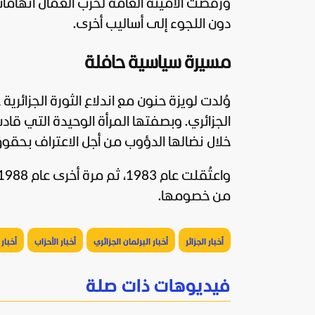
ورفضت الأمينة العامة لحزب العمال اتهامات ا
دون اللجوء إلى أساليب أخرى.
مسيرة سياسية حافلة
وُلدت لويزة حنون مع اندلاع الثورة الجزائرية عام 1954، وهي إحدى الشخصيات البا
الجزائري. وبصفتها المرأة الوحيدة التي قاد
خلال نضالها الدؤوب من أجل الاعتراف بحقوق 
من خصومها.
أخبار الجزائر
أخبار البرلمان الجزائري
أخبار الأحزاب
أخبار 
فيديوهات ذات صلة