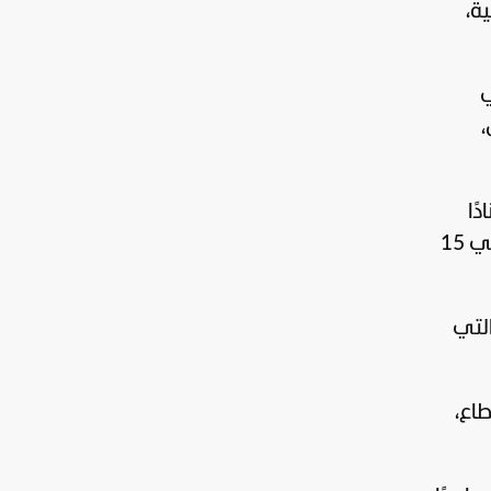
ة،
ي
ن،
ًا
إلى تصريح أدليت به شخصيًا عنه في 5 يونيو"، مضيفةً أنها تلقت استدعاءً رسميًا من محضر قضائي في 15
التي
اع،