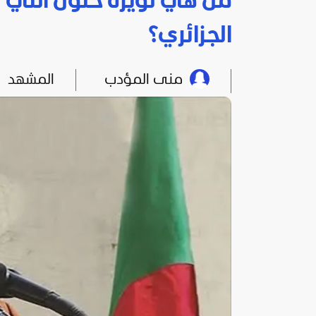
من هي لويزة حنون التي ت
الجزائري؟
منى المؤدب
المشهد