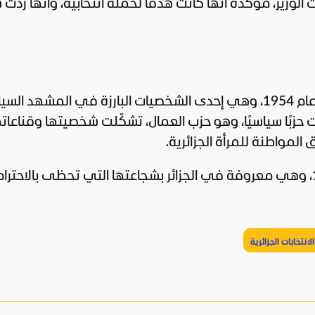
لوزير، مؤكدة أنها كانت هدفًا لحملة انتخابية، وأنها ردّت س
رزة في
المشهد
السي
ت حزبًا سياسيًا، وهو حزب العمال، تشكّلت شخصيتها وقناعات
المواطنة للمرأة الجزائرية.
واعتُقلت عام 1983، ثم مرة أخرى عام 1988، وهي معروفة في الجزائر بشجاعتها التي تحظى بالا
الانتخابات الجزائرية