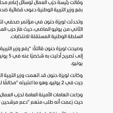
وقالت رئيسة حزب العمال لوسائل إعلام محلية:
رفع وزير التربية الوطنية دعوى قضائية ضدي
وتحدثت لويزة حنون في مؤتمر صحفي لتقيي
السلطة الوطنية المستقلة للانتخابات.
وصرحت لويزة حنون قائلةً: "رفع وزير التربية
يونيو.
وكانت لويزة حنون قد اتهمت وزير التربية ا
جرت في 2 يوليو، وهو ما اعتبرته "مخالفًا للقانون".
وجاءت اتهامات الأمينة العامة لحزب العما
حيث زعمت أنه طلب منهم "دعم مرشحين اثنين