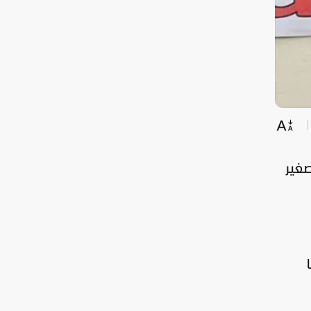
غير
ا