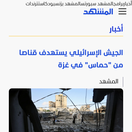
أخبار
برامج
المشهد سبورتس
المشهد بزنس
بودكاست
ترندات
أخبار
الجيش الإسرائيلي يستهدف قناصا
من "حماس" في غزة
المشهد