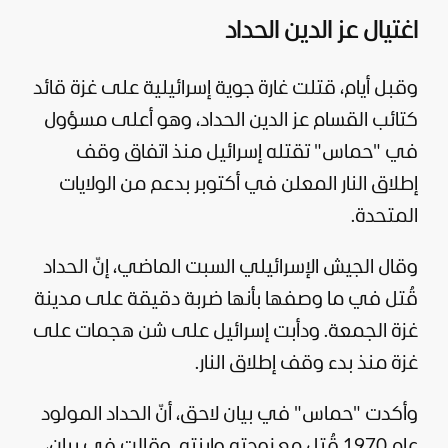
اغتيال عز الدين الحداد
وقبل أيام، قتلت غارة جوية إسرائيلية على
غزة
قائد
كتائب القسام عز الدين الحداد، وهو أعلى مسؤول
في "حماس" تقتله إسرائيل منذ اتفاق وقف
إطلاق النار المعلن في أكتوبر بدعم من
الولايات
المتحدة
.
وقال الجيش الإسرائيلي السبت الماضي، إنّ الحداد
قُتل في ما وصفها بأنها ضربة دقيقة على مدينة
غزة الجمعة. ودأبت إسرائيل على شن هجمات على
غزة منذ بدء وقف إطلاق النار.
وأكدت "حماس" في بيان لاحق، أنّ الحداد المولود
عام 1970 قُتل مع زوجته وابنته. وقالت في بيان،