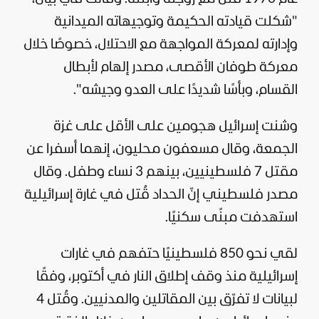
"شكلت قيادته الحكيمة وتوجيهاته الميدانية
وإدارته لمعركة المواجهة مع الاحتلال، خصوصًا خلال
معركة طوفان الأقصى، مصدر إلهام لأبطال
القسام، وبأسًا شديدًا على العدو وجيشه".
وشنت إسرائيل هجومين على الأقل على غزة
الجمعة، وقال مسعفون محليون، إنهما أسفرا عن
مقتل 7 فلسطينيين، بينهم 3 نساء وطفل. وقال
مصدر فلسطيني إنّ الحداد قُتل في غارة إسرائيلية
استهدفت مبنًى سكنيًا.
لقي نحو 850 فلسطينيًا حتفهم في غارات
إسرائيلية منذ وقف إطلاق النار في أكتوبر، وفقًا
لبيانات لا تفرّق بين المقاتلين والمدنيين. وقُتل 4