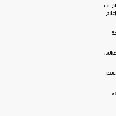
ان بي
علام
ة
فرانس
ستور
،