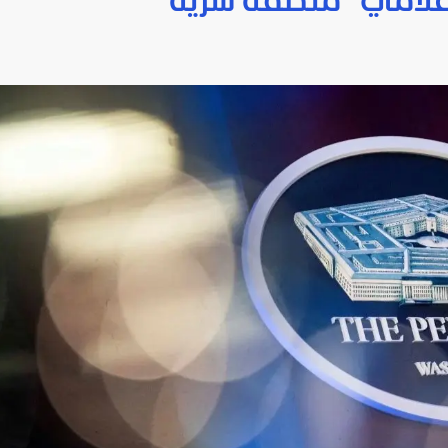
لإعلامي "منطقة سرية"