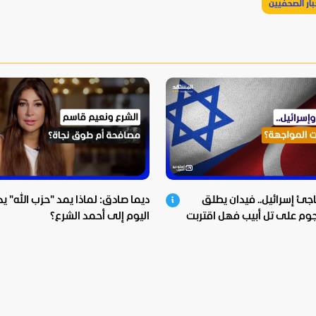
بار الصحفيين
اجئ إسرائيل.. فيدان يطلق
ديما صادق: لماذا يمد "حزب الله" يد
وم على تل أبيب فهل اقتربت
اليوم إلى أحمد الشرع؟
هة؟