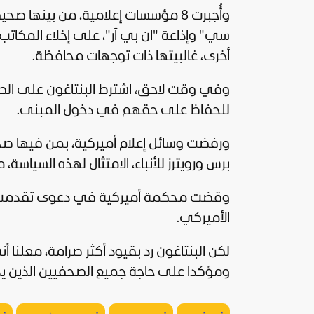
وأُجبرت 8 مؤسسات إعلامية، من بينه
سي" وإذاعة "ان بي آر"، على إخلاء المكات
أخرى، غالبيتها ذات توجهات محافظة.
وفي وقت لاحق، اشترط البنتاغون على الص
للحفاظ على حقهم في دخول المبنى.
ورفضت وسائل إعلام أميركية، بمن فيها صحي
برس ورويترز للأنباء، الامتثال لهذه السياسة
وقضت محكمة أميركية في دعوى تقدمت بها 
الأميركي.
لكن البنتاغون رد بقيود أكثر صرامة، معل
ومؤكدا على حاجة جميع الصحفيين الذين يدخ