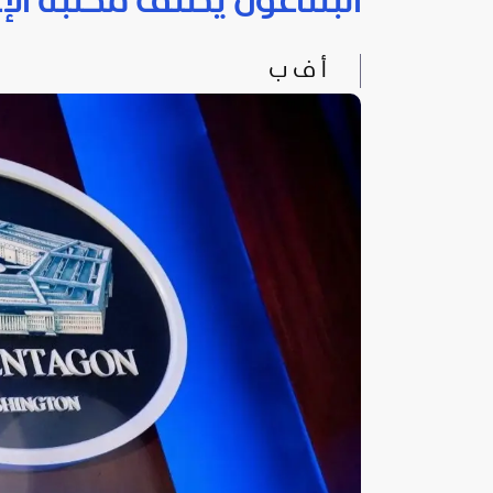
البنتاغون يصنّف مكتبه ا
أ ف ب