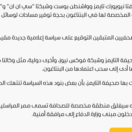
ا صحيفتا نيويورك تايمز وواشنطن بوست وشبكتا "سي ان ان" و"
ب المخصصة لها في البنتاغون بحجة توفير مساحات لوسائل إ
حفيين المتبقين التوقيع على
سياسة
إعلامية جديدة مقيد
فة التايمز وشبكة فوكس نيوز، وأخرى دولية، مثل وكالتا 
، ما أدى إلى سحب اعتمادها من البنتاغون.
صحيفة التايمز، بأن بعض بنود هذه السياسة تنتهك الد
نا أنه سيغلق منطقة مخصصة للصحافة تسمى ممر المراسلين
لون مبنى وزارة الدفاع إلى مرافقة أمنية.