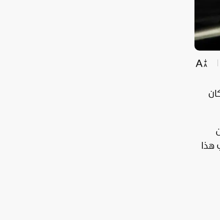
ان
ن
 هذا