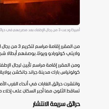
أميركا ودعت 3 من رجال الإطفاء بعد مصرعهم في حرائق غابات (رويترز)
من المقرر إقا
ولايتي كولورادو ويوتا، بوصفهم أبطالا شج
كولونياس بارك مدينة جراند جانكشن بولاية ك
وانتشرت حرائق الغابات في أنحاء الغرب 
تساقط الثلوج، مما أجبر السكان على إخلاء م
حرائق سريعة الانتشار