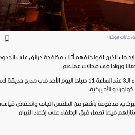
مة مراسم لتكريم 3 من رجال الإطفاء الذين لقوا حتفهم أثناء مكافحة حرائق على الحدو
عانا وروادا في مجالات عملهم.
ومن المقرر إقامة مراسم تأبين لرجال الإطفاء الـ3 عند الساعة 11 صباحا اليوم الأحد في مدرج حديقة 
ولورادو الأميركية.
الأميركي، مدفوعة بأشهر من الطقس الجاف وانخفاض قيا
نازلهم فيما تعمل فرق الإطفاء على إخماد النيران.