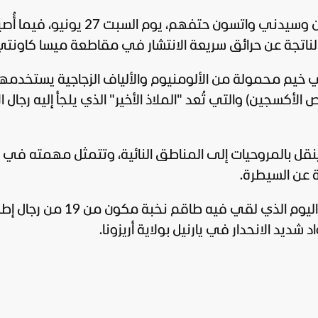
الناتجة عن حرائق سريعة الانتشار في مقاطعة ميسا كاونتي
ي خيم محمولة من الألومنيوم والألياف الزجاجية يستخدمها
لأكسجين) والتي تُعد "الملاذ الأخير" الذي يلجأ إليه رجال ا
نقل بالمروحيات إلى المناطق النائية، وتتمثل مهمته في 
ة عن السيطرة.
وجاءت وفاتهم بعد نحو 13 عاما تقريبا من اليوم الذي لقي فيه طاقم نخبة مكون
ديد الانحدار في يارنيل بولاية أريزونا.