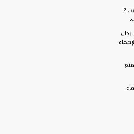
ولقي كل من إميلي باركر ونيك هاتشرسون وسيدني واتسون حتفهم، يوم السبت 27 يونيو، فيما أُصيب 2
.
 رجال
لإطفاء
منع
 من 19 من رجال إطفاء