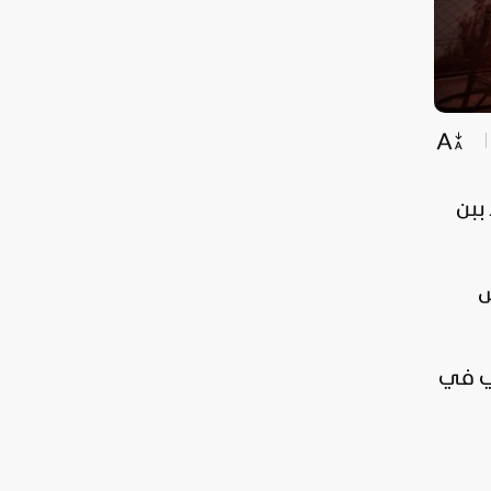
د ببن
لاس
سي في