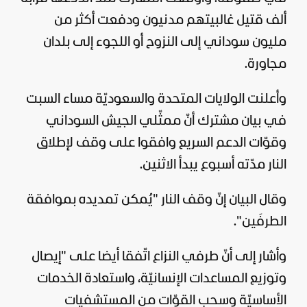
ألف قتيل غالبيتهم مدنيون ودفعت أكثر من
مليون سوداني إلى النزوح أو اللجوء إلى بلدان
مجاورة.
وأعلنت
الولايات المتحدة
والسعوديّة مساء السبت
في بيان مشترك أنّ ممثّلي الجيش السوداني
وقوّات الدعم السريع وافقوا على وقف لإطلاق
النار مدّته أسبوع يبدأ الاثنين.
وقال البيان إنّ وقف النار "يُمكن تمديده بموافقة
الطرفَين".
وأشار إلى أنّ طرفي النزاع اتّفقا أيضا على "إيصال
وتوزيع المساعدات الإنسانيّة، واستعادة الخدمات
الأساسيّة وسحب القوّات من المستشفيات