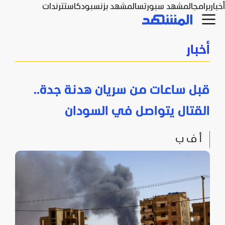
أخبار
برامج
المشهد سبورتس
المشهد بزنس
بودكاست
ترندات
أخبار
قبل ساعات من سريان هدنة جدة..
القتال يتواصل في السودان
أ ف ب