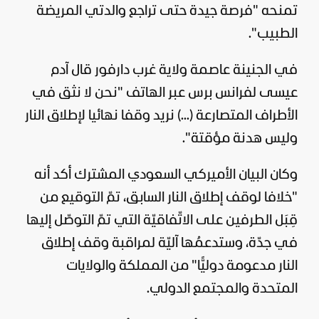
تمنحه "فرصة جيدة حتى تراجع والدتي المريضة
الطبيب".
في الجنينة عاصمة ولاية غرب دارفور قال آدم
عيسى لفرانس برس عبر الهاتف "نحن لا نثق في
الأطراف المتصارعة (...) نريد وقفا نهائيا لإطلاق النار
وليس هدنة مؤقتة".
وكان البيان الأميركي السعودي المشترك أكد أنه
"خلافا لوقف إطلاق النار السابق، تمّ التوقيع من
قِبَل الطرفين على الاتّفاقيّة التي تمّ التوصّل إليها
في جدّة، وستدعمُها آليّة لمراقبة وقف إطلاق
النار مدعومة دوليًّا" من المملكة والولايات
المتحدة والمجتمع الدولي.