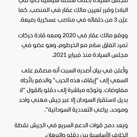
مجلس السيادة (أعلى سلطة
سياسية
حاليا في
البلاد) وقرر تعيين مالك عقار في المنصب. كما
عيّن 3 من حلفائه في مناصب عسكرية رفيعة.
ووقع مالك عقار في 2020 ومعه قادة حركات
تمرد اتفاق سلام مع الخرطوم، وهو عضو في
مجلس السيادة منذ فبراير 2021.
وأعلن في بيان أصدره السبت أنه مصمّم على
السعي إلى "إيقاف هذه الحرب" والدفع باتّجاه
مفاوضات. وتوجّه مباشرة إلى دقلو بالقول "لا
بديل لاستقرار السودان إلا عبر جيش مهني واحد
وموحد، يراعي التعددية السودانية".
ويعد دمج قوات الدعم السريع في الجيش نقطة
الخلاف الأساسية بين دقلو والبرهان.