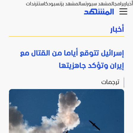
أخبار
برامج
المشهد سبورتس
المشهد بزنس
بودكاست
ترندات
أخبار
إسرائيل تتوقع أياما من القتال مع
إيران وتؤكد جاهزيتها
ترجمات