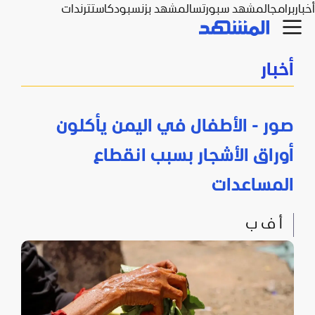
أخبار
برامج
المشهد سبورتس
المشهد بزنس
بودكاست
ترندات
أخبار
صور - الأطفال في اليمن يأكلون
أوراق الأشجار بسبب انقطاع
المساعدات
أ ف ب