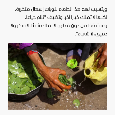
ويتسبب لهم هذا الطعام بنوبات إسهال متكررة،
لكنها لا تملك خيارا آخر. وتضيف "ننام جياعا،
ونستيقظ من دون فطور. لا نملك شيئا. لا سكر ولا
دقيق، لا شيء".