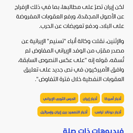
لكن إيران تصرّ على مطالبها، بما في ذلك الإفراج
عن الأصول المجمّدة، ورفع العقوبات المفروضة
على البلاد، ودفع تعويضات عن الحرب.
والإثنين، نقلت وكالة أنباء "تسنيم" الإيرانية عن
مصدر مقرّب من الوفد الإيراني المفاوض لم
تُسمّه، قوله إنه "على عكس النصوص السابقة،
وافق الأميركيون في نص جديد على تعليق
العقوبات النفطية خلال فترة التفاوض".
أخبار أميركا
أخبار إيران
الحرس الثوري الإيراني
أخبار دونالد ترامب
أخبار التصعيد بين إيران وإسرائيل
فيديوهات ذات صلة