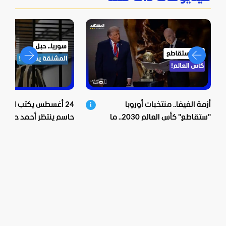
أزمة الفيفا.. منتخبات أوروبا
24 أغسطس يكتب النهاية
"ستقاطع" كأس العالم 2030.. ما
حاسم ينتظر أحمد حسو
الخفايا؟
الأسد