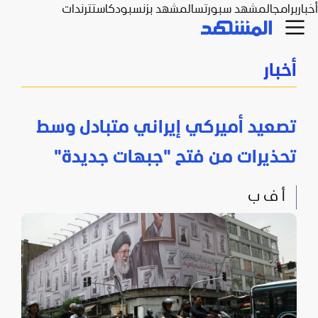
أخبار
برامج
المشهد سبورتس
المشهد بزنس
بودكاست
ترندات
أخبار
تصعيد أميركي إيراني متبادل وسط
تحذيرات من فتح "جبهات جديدة"
أ ف ب