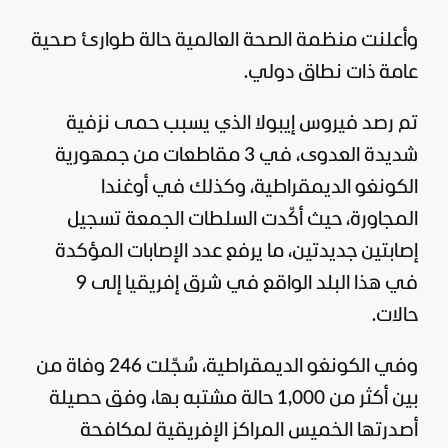
وأعلنت منظمة الصحة العالمية حالة طوارئ صحية
عامة ذات نطاق دولي.
تم رصد فيروس إيبولا الذي يسبب حمى نزفية
شديدة العدوى، في 3 مقاطعات من جمهورية
الكونغو الديمقراطية، وكذلك في أوغندا
المجاورة، حيث أكّدت السلطات الجمعة تسجيل
إصابتين جديدتين، ما يرفع عدد الإصابات المؤكدة
في هذا البلد الواقع في شرق
إفريقيا
إلى 9
حالات.
وفي الكونغو الديمقراطية، سُجّلت 246 وفاة من
بين أكثر من 1,000 حالة مشتبه بها، وفق حصيلة
أصدرتها الخميس المراكز الإفريقية لمكافحة