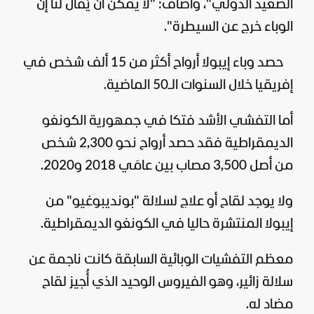
الصعيد الدولي"، وأضاف: "لا يمكن أن يُقال لنا إن
الوباء خرج عن السيطرة".
حصد وباء إيبولا أرواح أكثر من 15 ألف شخص في
إفريقيا خلال السنوات الـ50 الماضية.
أما التفشي الأشد فتكا في جمهورية الكونغو
الديمقراطية فقد حصد أرواح نحو 2,300 شخص
من أصل 3,500 مصاب بين عامَي 2018 و2020.
ولا يوجد لقاح أو علاج لسلالة "بونديبوغيو" من
إيبولا المنتشرة حاليا في الكونغو الديمقراطية.
معظم التفشيات الوبائية السابقة كانت ناجمة عن
سلالة زائير، وهو الفيروس الوحيد الذي أُجيز لقاح
مضاد له.