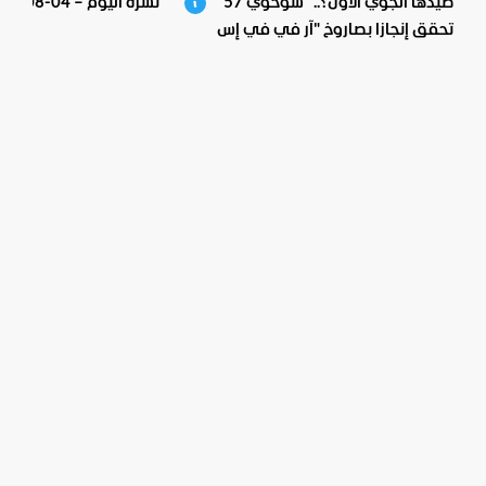
صيدها الجوي الأول؟.. "سوخوي 57"
نشرة اليوم – 04-08-2026
تحقق إنجازا بصاروخ "آر في في إس
دي إم" الجديد؟