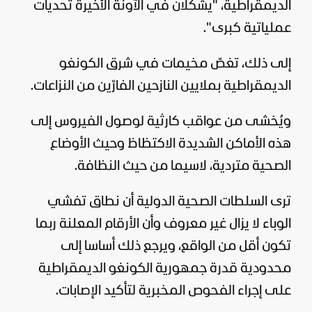
الديمقراطية، "يشكّلان في الآونة الأخيرة تحديات
عملياتية كبرى".
إلى ذلك، تغصّ مخيمات في شرق الكونغو
الديمقراطية بملايين النازحين الفارّين من النزاعات.
ويُخشى من عواقب كارثية لوصول الفيروس إلى
هذه الأماكن الشديدة الاكتظاظ وحيث الأوضاع
الصحية متردية، لاسيما من حيث النظافة.
ترى السلطات الصحية الدولية أن نطاق تفشي
الوباء لا يزال غير معروف وأن الأرقام المعلنة ربما
تكون أقل من الواقع، ويرجع ذلك أساسا إلى
محدودية قدرة جمهورية الكونغو الديمقراطية
على إجراء الفحوص المخبرية لتأكيد الإصابات.