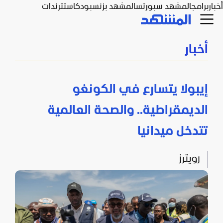
أخبار
برامج
المشهد سبورتس
المشهد بزنس
بودكاست
ترندات
أخبار
إيبولا يتسارع في الكونغو
الديمقراطية.. والصحة العالمية
تتدخل ميدانيا
رويترز