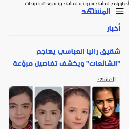
أخبار
برامج
المشهد سبورتس
المشهد بزنس
بودكاست
ترندات
أخبار
شقيق رانيا العباسي يهاجم
"الشائعات" ويكشف تفاصيل مروّعة
المشهد