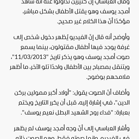
وقال العباسي إنّ كثيرين تداولوا عنه أنه شاهد
أمجد يوسف وهو يقتل الأطفال بشكل مباشر،
مؤكدًا أنّ هذا الكلام غير صحيح.
وأوضح أنه قال إنّ الفيديو يُظهر دخول شخص إلى
غرفة يوجد فيها أطفال مقتولون، بينما يسمع
صوت أمجد يوسف وهو يذكر تاريخ "11/03/2013"،
ويتنقل بمصباح بين الأطفال واحدًا تلو الآخر، ما أظهر
ملامحهم بوضوح.
وأضاف أنّ الصوت يقول: "أولاد أكبر ممولين بركن
الدين"، في إشارة إليه، قبل أن يكرر التاريخ ويختم
بعبارة: "فداء روح الشهيد البطل نعيم يوسف".
وأشار العباسي إلى أنّ وجه أمجد يوسف لم يظهر
في الفيديو، وإنما صوته فقط، وهو الصوت ذاته