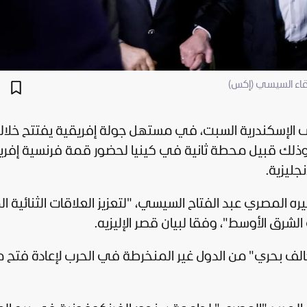
قاء السيسي (إكس)
ى
الإسكندرية
السبت، في مستهل جولة إفريقية يفتتح خلال
وذلك قبيل محطة ثانية في كينيا لحضور قمة فرنسية إفري
جليزية.
ره المصري عبد الفتاح
السيسي
، "لتعزيز العلاقات الثنائية ا
شرق الأوسط"، وفقا لبيان قصر الإليزيه.
الف بحري" من الدول غير المنخرطة في الحرب لإعادة فتح