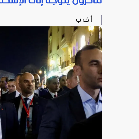
ماكرون يتوجه إلى الإسكند
أ ف ب