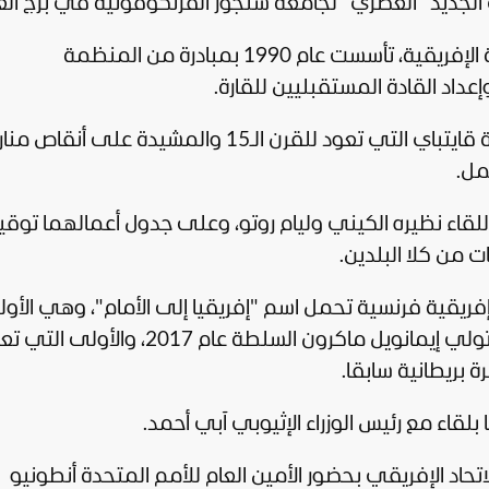
الجديد "العصري" لجامعة سنجور الفرنكوفونية في برج الع
وجامعة سنجور مؤسسة متخصصة بالتنمية الإفريقية، تأسست عام 1990 بمبادرة من المنظمة
وإعداد القادة المستقبليين للقارة.
ومن المقرر أن يزور ماكرون والسيسي قلعة قايتباي التي تعود للقرن الـ15 والمشيدة على أنقاص 
مل.
 للقاء نظيره الكيني وليام روتو، وعلى جدول أعمالهما توقي
ت من كلا البلدين.
 إفريقية فرنسية تحمل اسم "
إفريقيا
إلى الأمام"، وهي الأو
التي يحضرها قادة من القارة الإفريقية منذ تولي إيمانويل ماكرون السلطة عام 2017، وال
 بريطانية سابقا.
بلقاء مع رئيس الوزراء الإثيوبي آبي أحمد.
تحاد الإفريقي بحضور الأمين العام للأمم المتحدة أنطونيو