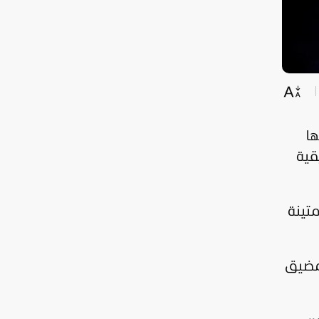
ها
قية
لمتينة
 مضيق