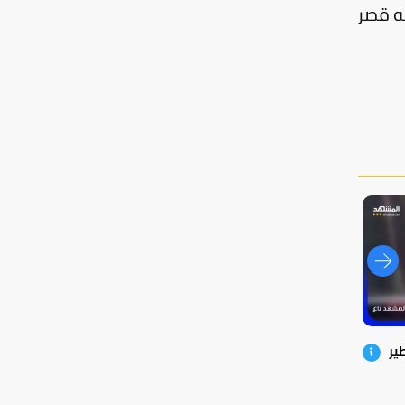
نه قصر
ير