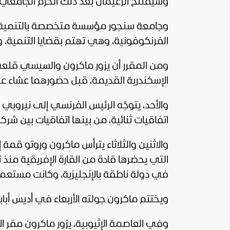
وسيفتتح الزعيمان بعد ذلك الحرم الجامعي 
الفرنكوفونية، وهي تهتم بقضايا التنمية، 
الإسكندرية القديمة، قبل حضورهما عشاء ع
والأحد، يتوجّه الرئيس الفرنسي إلى نيروبي
اتفاقيات ثنائية، من بينها اتفاقيات بين شركا
والاثنين والثلاثاء يترأس ماكرون وروتو قمة
في دولة ناطقة بالإنجليزية، وكانت مستعمرة
ويختتم ماكرون جولته الأربعاء في أديس أبابا 
وفي العاصمة الإثيوبية، يزور ماكرون مقر الا