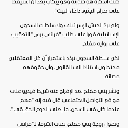
كنت أتذكره هو صورته وهو يبكي بعد أن استيقظ
على صراخ الجنود داخل البيت".
ولم يردّ الجيش الإسرائيلي ولا سلطات السجون
الإسرائيلية فورا على طلب "فرانس برس" التعقيب
على رواية مفلح.
لكن سلطة السجون تردّد باستمرار أن كل المعتقلين
محتجزون استنادا الى القانون، وأن حقوقهم
مصانة.
ونشر بني مفلح بعد الإفراج عنه شريط فيديو على
مواقع التواصل الاجتماعي قال فيه إنه "فهم
عندما كان في السجن، ما يعني الجوع الحقيقي".
وتقول زوجة بني مفلح، نهى الشرفا، لـ"فرانس