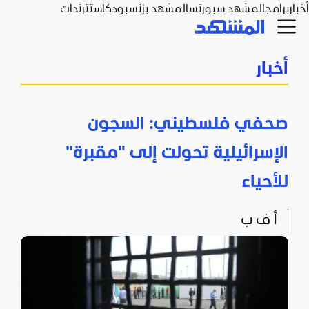
أخبار
برامج
المشهد سبورتس
المشهد بزنس
بودكاست
ترندات
أخبار
صحفي فلسطيني: السجون
الإسرائيلية تحولت إلى "مقبرة"
للأحياء
أ ف ب