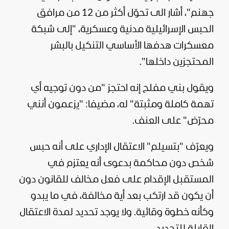
جهنم"، أشار الى تحوّل أكثر من 12 من مرافق
الحبس الإسرائيلية مدنية وعسكرية، "إلى شبكة
معسكرات هدفها الأساسي التنكيل بالبشر
المحتجزين داخلها".
ويقول بني مفلح إنه احتجز "من دون توجيه أي
تهمة كاملة ومثبتة" له، مضيفا: "يزعمون أنني
محرّض" على العنف.
ويعرّف "بتسيلم" الاعتقال الإداري على أنه حبس
شخص دون محاكمة بدعوى أنه يعتزم في
المستقبل الإقدام على فعل مخالف للقانون دون
أن يكون قد ارتكب بعد أية مخالفة، في ما يبدو
وكأنه خطوة وقائية. ولا يوجد تحديد لمدة الاعتقال
القابلة للتجديد.