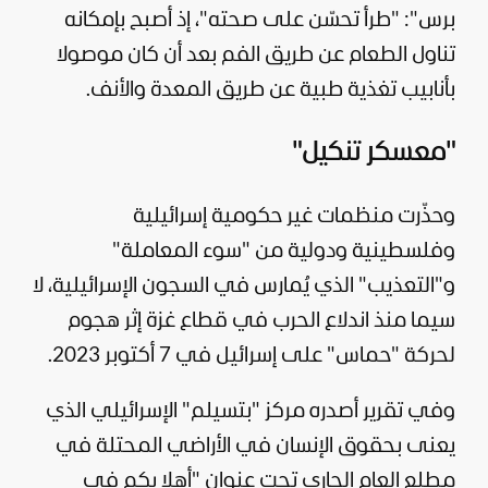
برس": "طرأ تحسّن على صحته"، إذ أصبح بإمكانه
تناول الطعام عن طريق الفم بعد أن كان موصولا
بأنابيب تغذية طبية عن طريق المعدة والأنف.
"معسكر تنكيل"
وحذّرت منظمات غير حكومية إسرائيلية
وفلسطينية ودولية من "سوء المعاملة"
و"التعذيب" الذي يُمارس في السجون الإسرائيلية، لا
سيما منذ اندلاع الحرب في
قطاع غزة
إثر هجوم
لحركة "
حماس
" على إسرائيل في 7 أكتوبر 2023.
وفي تقرير أصدره مركز "بتسيلم" الإسرائيلي الذي
يعنى بحقوق الإنسان في الأراضي المحتلة في
مطلع العام الجاري تحت عنوان "أهلا بكم في