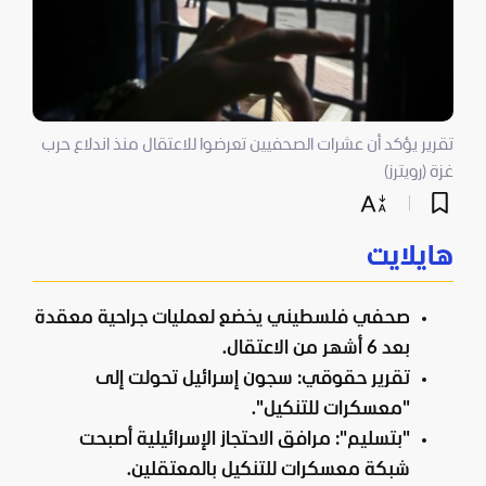
تقرير يؤكد أن عشرات الصحفيين تعرضوا للاعتقال منذ اندلاع حرب
غزة (رويترز)
هايلايت
صحفي فلسطيني يخضع لعمليات جراحية معقدة
بعد 6 أشهر من الاعتقال.
تقرير حقوقي: سجون إسرائيل تحولت إلى
"معسكرات للتنكيل".
"بتسليم": مرافق الاحتجاز الإسرائيلية أصبحت
شبكة معسكرات للتنكيل بالمعتقلين.