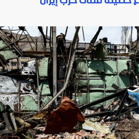
اع حصيلة قتلى حرب إيران