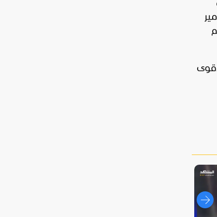
مير
م
لأقوى