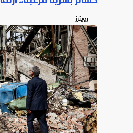
خسائر بشرية مرعبة.. ارتف
رويترز