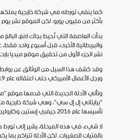
كما ينفي تورطه في شركة خارجية يملكها المم
بأكثر من مليون يورو. لكن الموقع نشر يوم الجمعة 6 فبراير، مقتطفات جديدة من وثا
نشر الجزء الأول من تحقيق موقع ميديا بارت ب
وقد كشف هذا السيل من الوثائق عن روابط م
ورجل الأعمال الأميركي حتى اعتقاله عام 2019.
وتأتي الأدلة الجديدة التي قدمها موقع "مي
"برايتاني إل إل سي"، وهي شركة خارجية م
تأسيسها عام 2016 جيفري إبستين وكارولين لانغ.
لا شيء، في هذه المرحلة، يشير إلى تورط جا
بالفتيات الصغيرات. لكن الأدلة تتراكم بما 