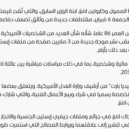
ول وكارولين لانغ، ابنة الوزير السابق، والتي تُقدر قيمت
ئق تضعف دفاعه.
بدأت العاصفة التي تُحيط بجاك لانغ، البالغ من العمر 86 عاما، شأنه شأن العديد من الشخصيات الأميركية
والبريطانية الأخرى، قبل أسبوع واحد فقط، عقب نشر موجة جديدة من 3 ملايين صفحة من م
عد ذلك بأيام.
الية وشخصية، بما في ذلك مراسلات مباشرة بين عائلة لان
ديا بارت" من أرشيف وزارة العدل الأميركية. ويتعلق بعضها
تخصصة رسميا في شراء وبيع الأعمال الفنية، والتي شارك
ك لانغ في جرائم وملفات جيفري إبستين الجنسية والاتجار
يكفي لتشير إلى علاقتهما وروابط المصالح التي استمرت طويلً