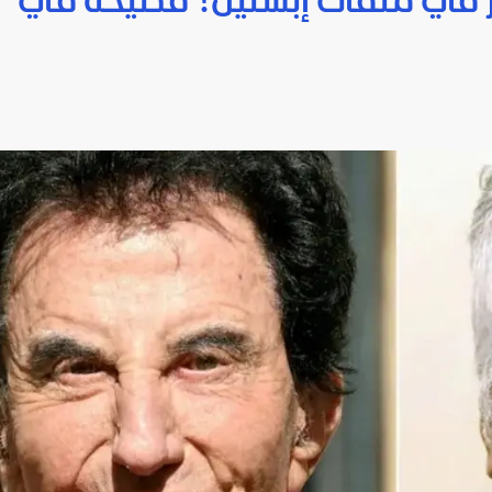
ر في ملفات إبستين؟ فضيحة في