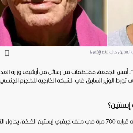
السابق جاك لانغ (إكس)
"، أمس الجمعة، مقتطفات من رسائل من أرشيف وزارة العد
إلى تورط الوزير السابق في الشبكة الخارجية للمجرم الجنسي
 إبستين؟
وزير الثقافة السابق، جاك لانغ الذي ورد اسمه قرابة 700 مرة في ملف جيفري إبستين الضخم، يحا