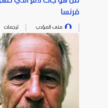
من هو جاك لانغ الذي ظه
فرنسا
منى المؤدب
ترجمات