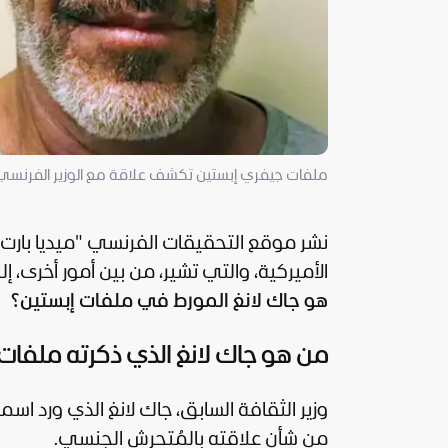
ملفات جيفري إبستين تكشف علاقة مع الوزير الفرنسي 
نشر موقع التحقيقات الفرنسي "ميديا بارت
الأميركية، والتي تشير، من بين أمور أخرى، 
هو جاك لانغ المورط في ملفات إبستين؟
من هو جاك لانغ الذي ذكرته ملفات
من شأن علاقته بالمُتحرش الجنسي.