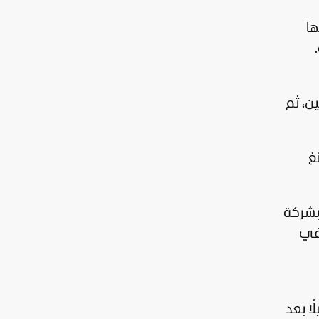
ها
لفات إبستين، ثم
غ
 بشركة
 في
ا بعد