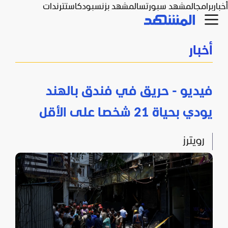
أخبار
برامج
المشهد سبورتس
المشهد بزنس
بودكاست
ترندات
أخبار
فيديو - حريق في فندق بالهند
يودي بحياة 21 شخصا على الأقل
رويترز