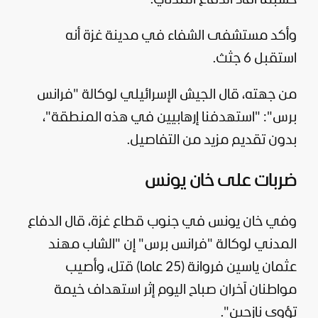
وأكد مستشفى الشفاء في مدينة غزة أنه
استقبل 6 جثث.
من جهته، قال
الجيش الإسرائيلي
لوكالة "فرانس
برس": "استهدفنا إرهابيين في هذه المنطقة"،
بدون تقديم مزيد من التفاصيل.
ضربات على خان يونس
وفي خان يونس في جنوب قطاع غزة، قال الدفاع
المدني لوكالة "فرانس برس" إن "الشاب مهند
عثمان ياسين فروانة (25 عاما) قتل، وأصيب
مواطنان آخران صباح اليوم إثر استهداف خيمة
تؤوي نازحين".