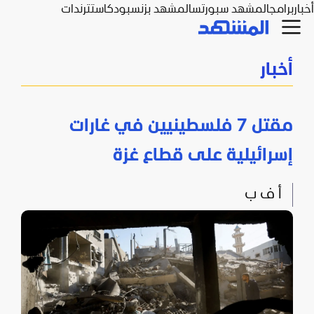
أخبار
برامج
المشهد سبورتس
المشهد بزنس
بودكاست
ترندات
أخبار
مقتل 7 فلسطينيين في غارات
إسرائيلية على قطاع غزة
أ ف ب