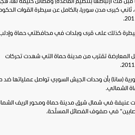
ا قبل فك ارتباطها بتنظيم القاعدة) وفصائل حليفة لها، هج
روج حلب، ثاني كبرى مدن سوريا، بالكامل عن سيطرة القوات الحكو
لسيطرة كذلك على قرى وبلدات في محافظتي حماة وإدلب
فصائل المعارضة تقترب من مدينة حماة التي شهدت تحركات
سورية (سانا) بأن وحدات الجيش السوري تواصل عملياتها ضد 
اة الشمالي.
ات عنيفة في شمال شرق مدينة حماة ومحور الريف الشما
صابين" في صفوف الفصائل المسلّحة.