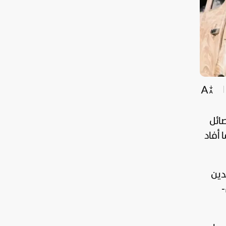
صائل
 أفاد
دين
-