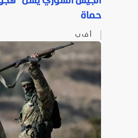
الجيش السوري يشنّ "هجو
حماة
أ ف ب