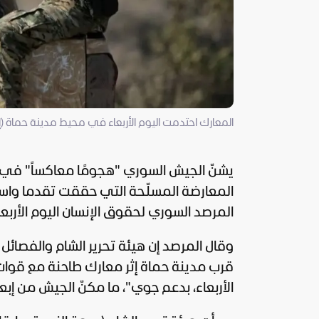
المعارك احتدمت اليوم الأربعاء في محيط مدينة حماة (
يشنّ الجيش السوري "هجومًا معاكساً" 
المعارضة المسلّحة التي حققت تقدما واسعا
المرصد السوري لحقوق الإنسان اليوم الأربعا
وقال المرصد إن هيئة تحرير الشام والفصائ
قرب مدينة حماة إثر معارك طاحنة مع قوات 
الأربعاء، بدعم جوي"، ما مكنّ الجيش من إبعاد الفصا