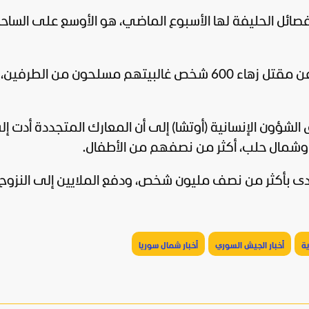
لفصائل الحليفة لها الأسبوع الماضي، هو الأوسع على الساح
وأسفر القصف والمعارك منذ بدء الهجوم عن مقتل زهاء 600 شخص غالبيتهم مسلحون من ال
الشؤون الإنسانية (أوتشا) إلى أن المعارك المتجددة أدت إ
لعام 2011 نزاعا داميا أودى بأكثر من نصف مليون شخص، ودفع الملايين إلى النز
ية
أخبار الجيش السوري
أخبار شمال سوريا