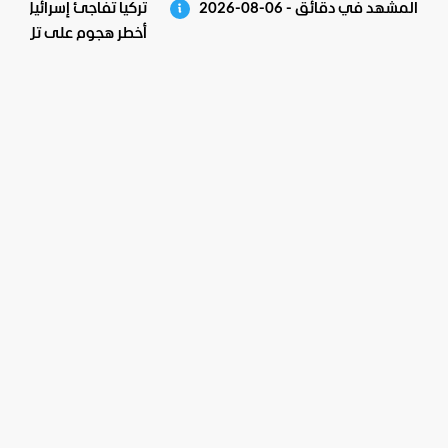
المشهد في دقائق - 06-08-2026
تركيا تفاجئ إسرائيل.. ف
أخطر هجوم على تل أبي
اقتربت المواجهة؟