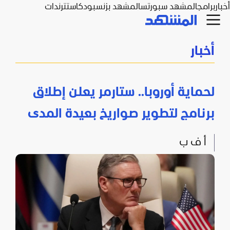
أخبار
برامج
المشهد سبورتس
المشهد بزنس
بودكاست
ترندات
أخبار
لحماية أوروبا.. ستارمر يعلن إطلاق
برنامج لتطوير صواريخ بعيدة المدى
أ ف ب