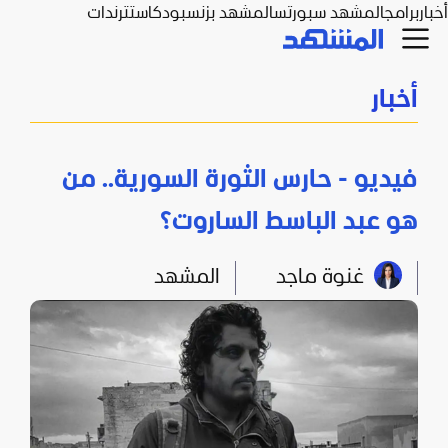
أخبار
برامج
المشهد سبورتس
المشهد بزنس
بودكاست
ترندات
أخبار
فيديو - حارس الثورة السورية.. من
هو عبد الباسط الساروت؟
غنوة ماجد
المشهد