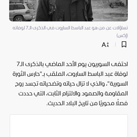
تساؤلات عن من هو عبد الباسط الساروت في الذكرى الـ7 لوفاته
(إكس)
احتفى السوريون يوم الأحد الماضي بالذكرى الـ7
لوفاة عبد الباسط الساروت، الملقب بـ"حارس الثورة
السورية"، و
الذي لا تزال حياته وتضحياته تجسد روح
المقاومة والصمود والالتزام الثابت، التي حددت
فصلًا محوريًا من تاريخ البلاد الحديث.