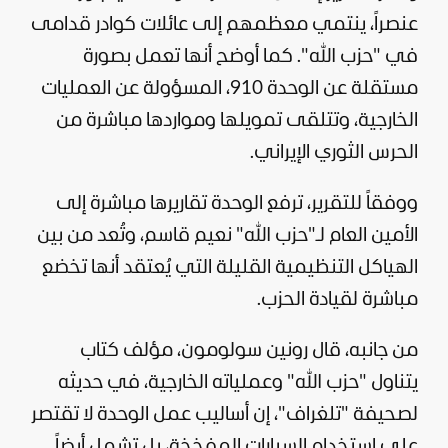
عنصراً، ينتمي معظمهم إلى عائلات كوادر قدامى
في "حزب الله". كما أوضح أنها تعمل بصورة
مستقلة عن الوحدة 910، المسؤولة عن العمليات
الخارجية، وتتلقى تمويلها ومواردها مباشرة من
الحرس الثوري الإيراني.
ووفقاً للتقرير، ترفع الوحدة تقاريرها مباشرة إلى
الأمين العام لـ"حزب الله" نعيم قاسم، وتُعد من بين
الهياكل التنظيمية القليلة التي يُعتقد أنها تخضع
مباشرة لقيادة الحزب.
من جانبه، قال رونين سولومون، مؤلف كتاب
يتناول "حزب الله" وعملياته الخارجية، في حديثه
لصحيفة "تلغراف"، إن أساليب عمل الوحدة لا تقتصر
على استخدام السيارات المفخخة، بل تشمل أيضاً