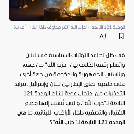
الوحدة 121 التابعة ل"حزب الله" تثير مخاوف داخل لبنان (أ ف ب)
في ظل تصاعد التوترات السياسية في
لبنان
واتساع رقعة الخلاف بين "
حزب الله
" من جهة،
ورئاستي الجمهورية والحكومة من جهة أخرى،
على خلفية اتفاق الإطار بين لبنان وإسرائيل، تتزايد
التحذيرات من احتمال عودة نشاط الوحدة 121
التابعة لـ"حزب الله"، والتي تُنسب إليها مهام
الاغتيال والتصفية داخل الأراضي اللبنانية. ما هي
ا
لوحدة 121 التابعة لـ"حزب الله"؟