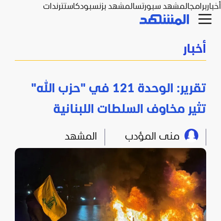
أخبار
برامج
المشهد سبورتس
المشهد بزنس
بودكاست
ترندات
أخبار
تقرير: الوحدة 121 في "حزب الله"
تثير مخاوف السلطات اللبنانية
منى المؤدب
المشهد