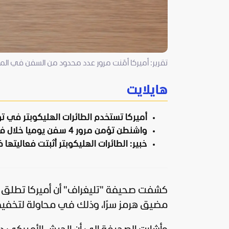
تقرير: أميركا أمّنت مرور عدد محدود من السفن في المض
هايلايت
أميركا تستخدم الطائرات الهليكوبتر في 
واشنطن تؤمن مرور 4 سفن يوميا خلال فترة الليل.
خبير: الطائرات الهليكوبتر أثبتت فعاليتها
كشفت صحيفة "
تليغراف
" أن
أميركا
تطلق طا
مضيق هرمز سرًا، وذلك في محاولة لتخفيف 