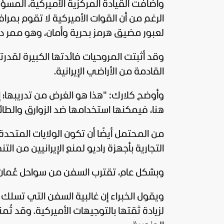
وأضافت القيادة المركزية الأميركية، الم
الرغم من أن القوات الأميركية لا تقوم بمراف
لعبور مضيق هرمز بحرية وأمان، وهو ممر دو
وقد أثبتت المروحيات فائدتها الكبيرة لقدر
القادمة من الأراضي الإيرانية.
وأوضح كلارك: "هذا هو الغرض من تدريبها؛ إلا
هنا، فيمكنها استخدامها ضد الزوارق والطائر
من المحتمل أيضًا أن تكون الولايات المتح
التجارية بأجهزة راديو لمنع الإيرانيين من ال
وبشكل عام، تقترب السفن من سواحل عُمان، متج
ويقول الخبراء إن غالبية السفن التي تسلك 
لزيادة ثقتها بالتوجيهات الأميركية. وقد تُمن