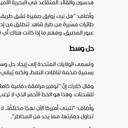
هدسون والقائد المتقاعد في البحرية الأمير
وأضاف: "هل نرى زوارق صغيرة تشق طريقها
طائرات مسيرة من طراز شاهد تنطلق من إحدى ا
عبور المضيق، وفهم ما إذا كانت هناك أي 
حل وسط
وتسعى
الولايات المتحدة
إلى إيجاد حل وسط
رسمية ضخمة لناقلات النفط، ولكنه يُبقي 
وقال كلارك إنّ "توفير مرافقة دفاعية كا
للشحنات. وهذا هو الخط الأحمر الذي لا ترغب
وأضاف: "تتبنى أميركا الآن نهجًا مختلفًا.
تحاول حمايتها، مما يحد من المخاطر".