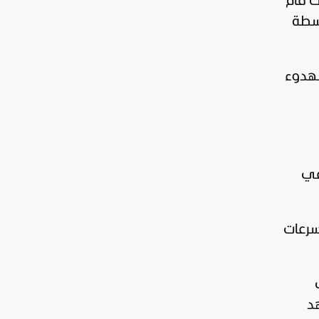
ث قام
اسطة
 بهدوء
في
سرعات
ي
هد