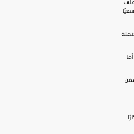
"على
عيًا
حتملة
أما
سفن
ًا