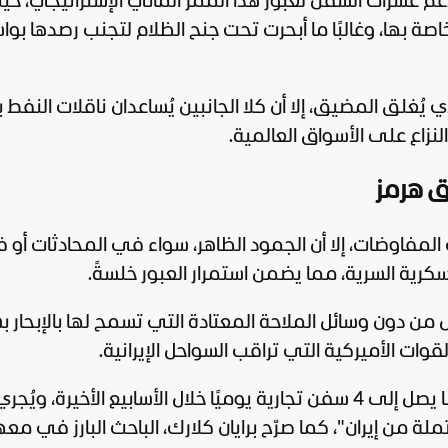
م عشرات السفن لعبور هذا الممر المائي الإستراتيجي، حي
اصة بها، وغالبًا ما أبحرت تحت جنح الظلام لتجنب رصدها بو
ي يُغلق المضيق، إلا أن كلا الجانبين يُساعدان ناقلات النفط
نزاع على الأسواق العالمية.
ق هرمز
مفاوضات، إلا أن الجمود الظاهر، سواء في المحادثات أو 
رية السرية، مما يضمن استمرار العبور خلسةً.
ن دون وسائل الملاحة المعتادة التي تسمح لها بالإبحار ب
ات الأميركية التي تراقب السواحل الإيرانية.
بحسب التقرير، أمّن الجيش الأميركي مرور ما يصل إلى 4 سفن تجارية يوميًا خلال الأسابيع الأخيرة، ويُجر
حتملة من
إيران
"، كما صرّح برايان كلارك، الباحث البارز في مع