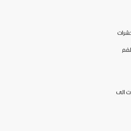
حشرات
 للفم
ي 2007 و2008 في موجة أدت الى