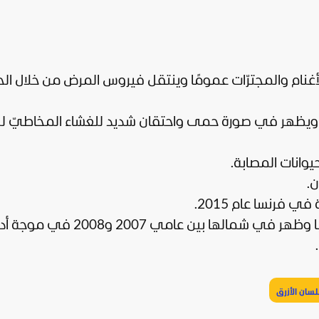
أغنام والمجترّات عمومًا وينتقل فيروس المرض من خلال ال
ضانة الفيروس من 6 إلى 8 أيام ويظهر في صورة حمى واحتقان شديد للغشاء المخاطيّ
ن.
ية في
فرنسا
عام 2015.
تكرر ظهور هذا المرض في جنوب أوروبا وظهر في شمالها بين عام
لسان الأزرق