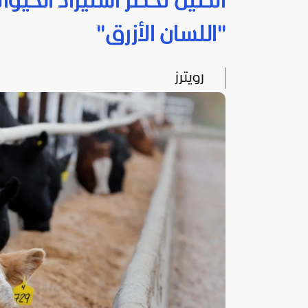
الصين تحظر استيراد الحيو
"اللسان الأزرق"
رويترز