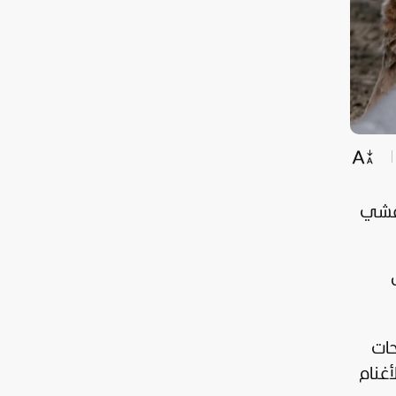
فشي
ى
حات
أغنام