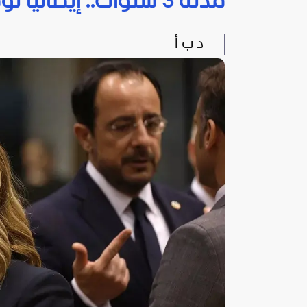
مدته 3 سنوات.. إيطاليا توقع اتفاقا اقتصاديا مع الصين
د ب أ