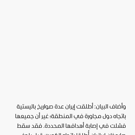
وأضاف البيان: أطلقت إيران عدة صواريخ باليستية
باتجاه دول مجاورة في المنطقة؛ غير أن جميعها
فشلت في إصابة أهدافها المحددة. فقد سقط