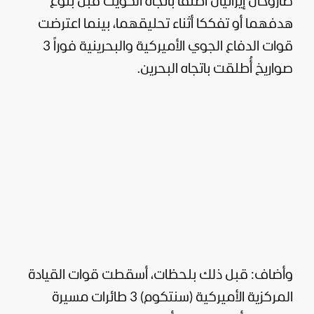
صاروخان إيرانيان أُطلقا باتجاه
الكويت
قبل بلوغ
هدفهما أو تفككا أثناء تحليقهما، بينما اعترضت
قوات الدفاع الجوي الأميركية والبحرينية فوراً 3
صواريخ أُطلقت باتجاه البحرين.
وأضاف: قبل ذلك بلحظات، أسقطت قوات القيادة
المركزية الأميركية (سنتكوم) 3 طائرات مسيرة