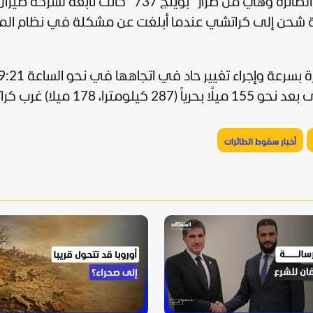
وقالت سلطة الطيران المدني الثلاثاء، إن الطائرة وهي من طراز "بوينج 737" كانت تاب
حلة شحن إلى كراتشي عندما أبلغت عن مشكلة في نظام الم
وأضافت أن بيانات الرادار أظهرت هبوط الطائرة بسرعة وإجراء تغيير حاد في 
178 ميلا) غرب كراتشي.
أخبار سقوط الطائرات