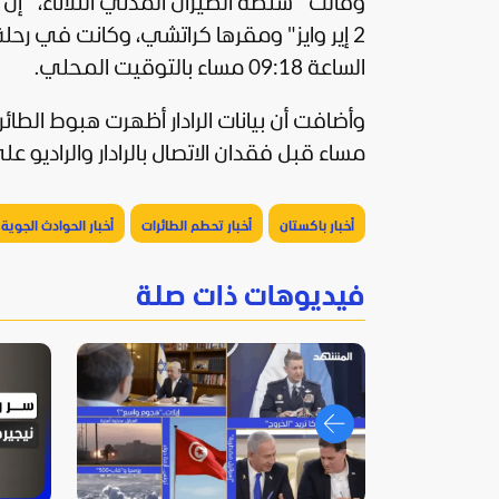
2 إير وايز" ومقرها كراتشي، وكانت في ر
الساعة 09:18 مساء بالتوقيت المحلي.
مساء قبل فقدان الاتصال بالرادار والراديو على بعد نحو 155 ميلًا بحرياً (287 كيلومترا، 
أخبار باكستان
أخبار تحطم الطائرات
أخبار الحوادث الجوية
فيديوهات ذات صلة