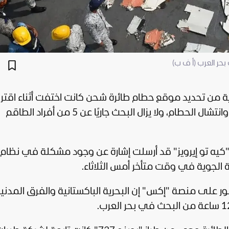
ر العرب (أ ف ب)
 من تحديد موقع حطام طائرة شحن كانت اختفت أثناء اقترا
من ميناء كراتشي جنوبي باكستان، الأربعاء، وانتشال الحطام، ولا يزال البحث جاريًا عن 5 من أفراد الطاقم
 "كيه تو إيرويز" قد أرسلت إشارة عن وجود مشكلة في نظام
ة الجوية في وقت متأخر أمس الثلاثاء.
ر على منصة "إكس" إن البحرية الباكستانية والفرق المدن