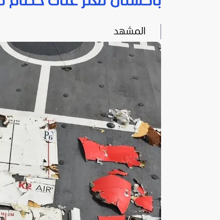
باكستان تعثر على حطام طائرة شحن ب
المشهد