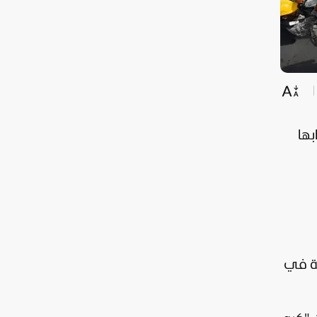
بها
ية في