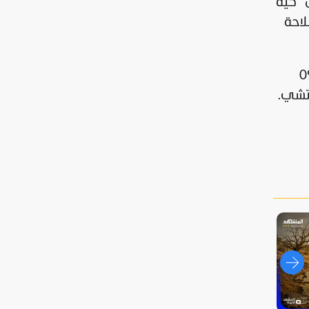
عة لشركة طيران "كيه
لاحة
اتجاهها في نحو الساعة 09:21