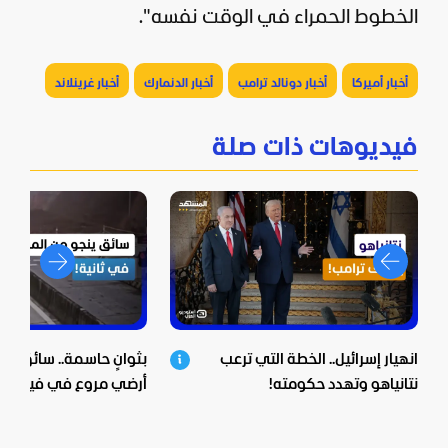
الخطوط الحمراء في الوقت نفسه".
أخبار أميركا
أخبار دونالد ترامب
أخبار الدنمارك
أخبار غرينلاند
فيديوهات ذات صلة
انهيار إسرائيل.. الخطة التي ترعب
بثوانٍ حاسمة.. سائق ينج
نتانياهو وتهدد حكومته!
أرضي مروع في فيتنام