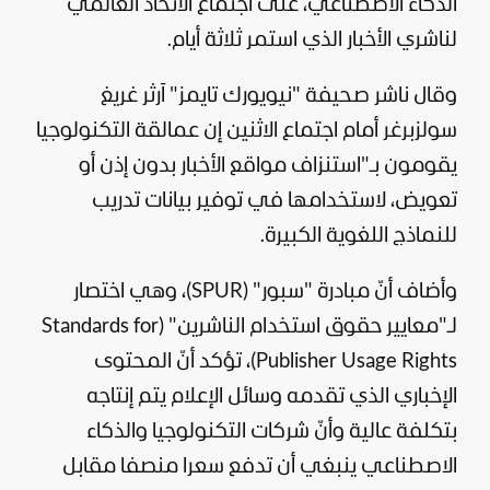
الذكاء الاصطناعي، على اجتماع الاتحاد العالمي
لناشري الأخبار الذي استمر ثلاثة أيام.
وقال ناشر صحيفة "نيويورك تايمز" آرثر غريغ
سولزبرغر أمام اجتماع الاثنين إن عمالقة التكنولوجيا
يقومون بـ"استنزاف مواقع الأخبار بدون إذن أو
تعويض، لاستخدامها في توفير بيانات تدريب
للنماذج اللغوية الكبيرة.
وأضاف أنّ مبادرة "سبور" (SPUR)، وهي اختصار
لـ"معايير حقوق استخدام الناشرين" (Standards for
Publisher Usage Rights)، تؤكد أنّ المحتوى
الإخباري الذي تقدمه وسائل الإعلام يتم إنتاجه
بتكلفة عالية وأنّ شركات التكنولوجيا والذكاء
الاصطناعي ينبغي أن تدفع سعرا منصفا مقابل