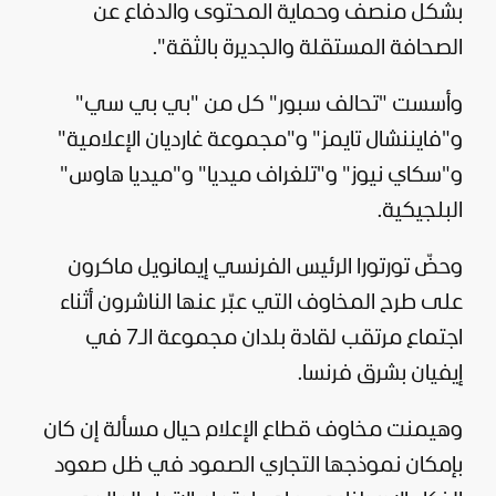
بشكل منصف وحماية المحتوى والدفاع عن
الصحافة المستقلة والجديرة بالثقة".
وأسست "تحالف سبور" كل من "بي بي سي"
و"فايننشال تايمز" و"مجموعة غارديان الإعلامية"
و"سكاي نيوز" و"تلغراف ميديا" و"ميديا هاوس"
البلجيكية.
وحضّ تورتورا الرئيس الفرنسي إيمانويل ماكرون
على طرح المخاوف التي عبّر عنها الناشرون أثناء
اجتماع مرتقب لقادة بلدان مجموعة الـ7 في
إيفيان بشرق فرنسا.
وهيمنت مخاوف قطاع الإعلام حيال مسألة إن كان
بإمكان نموذجها التجاري الصمود في ظل صعود