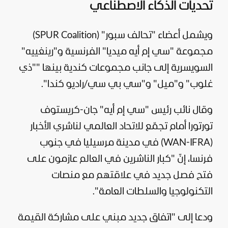
تحديات الذكاء الاصطناعي
ويشمل أعضاء "تحالف سبور" (SPUR Coalition)
مجموعة "سي إم أيه ميديا" الفرنسية و"رينغييه"
السويسرية إلى جانب مجموعات كندية بينها ""ذي
غلوب" و"ميل" و"سي بي سي/راديو كندا".
وقال نائب رئيس "سي إم أيه" جان-كريستوف
تورتورا أمام تجمّع للاتحاد العالمي لناشري الأخبار
(WAN-IFRA) في مدينة مرسيليا في جنوب
فرنسا
، إنّ "كبار الناشرين في العالم عازمون على
فتح فصل جديد في علاقتهم مع منصات
التكنولوجيا والسلطات العامة".
ودعا إلى "اتفاق جديد مبني على مشاركة القيمة