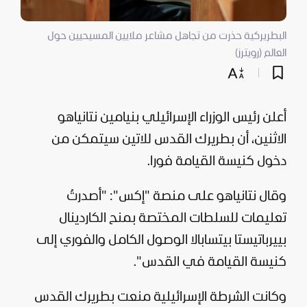
البطريركية حذرت من تجاهل مشاعر ملايين المسيحيين حول
العالم (رويترز)
أعلن رئيس الوزراء الإسرائيلي بنيامين نتانياهو
الاثنين، أن بطريرك القدس للاتين سيتمكن من
دخول كنيسة القيامة فورا.
وقال نتانياهو على منصة "إكس": "أصدرتُ
تعليمات للسلطات المختصة بمنح الكاردينال
بييرباتيستا بيتسابالا الوصول الكامل والفوري إلى
كنيسة القيامة في القدس".
وكانت الشرطة الإسرائيلية منعت بطريرك القدس