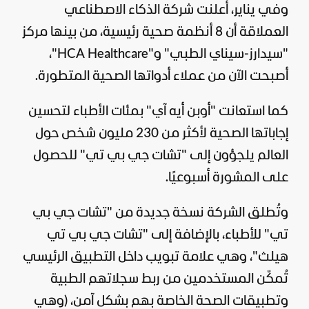
وفي يناير، أعلنت شركة الذكاء الاصطناعي
العملاقة أن 8 أنظمة صحية رئيسية، من بينها مركز
"سيدارز-سيناي الطبي" و"HCA Healthcare"،
أصبحت الآن من عملاء أدواتها الصحية المتطورة.
كما استعانت "أوبن أيه آي" بمئات الأطباء لتحسين
إجاباتها الصحية لأكثر من 230 مليون شخص حول
العالم يلجؤون إلى "تشات جي بي تي" للحصول
على المشورة أسبوعيًا.
وتُطلق الشركة نسخة جديدة من "تشات جي بي
تي" للأطباء، بالإضافة إلى "تشات جي بي تي
هيلث"، وهي علامة تبويب داخل التطبيق الرئيسي
تُمكّن المستخدمين من ربط سجلاتهم الطبية
وتطبيقات الصحة الخاصة بهم بشكل آمن، (وهي