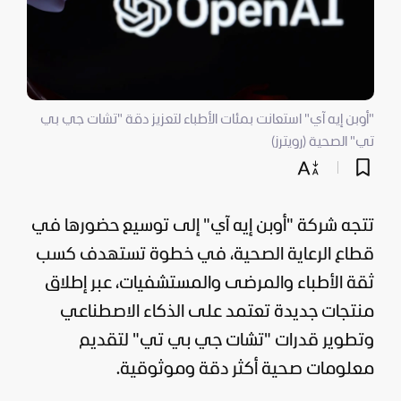
"أوبن إيه آي" استعانت بمئات الأطباء لتعزيز دقة "تشات جي بي
تي" الصحية (رويترز)
تتجه شركة "أوبن إيه آي" إلى توسيع حضورها في
قطاع الرعاية الصحية، في خطوة تستهدف كسب
ثقة الأطباء والمرضى والمستشفيات، عبر إطلاق
منتجات جديدة تعتمد على
الذكاء الاصطناعي
وتطوير قدرات "تشات جي بي تي" لتقديم
معلومات صحية أكثر دقة وموثوقية.