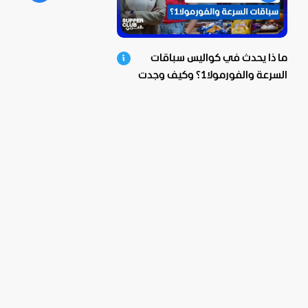
ما ذا يحدث في كواليس سباقات
السرعة والفورمولا1؟ وكيف وجدت
بيبسيكو الحل؟