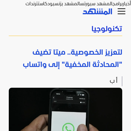
أخبار
برامج
المشهد سبورتس
المشهد بزنس
بودكاست
ترندات
تكنولوجيا
لتعزيز الخصوصية.. ميتا تضيف
"المحادثة المخفية" إلى واتساب
أ ب