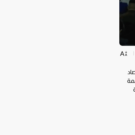
صاد
قمة