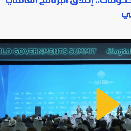
حكومات.. إطلاق البرنامج العالمي
عي