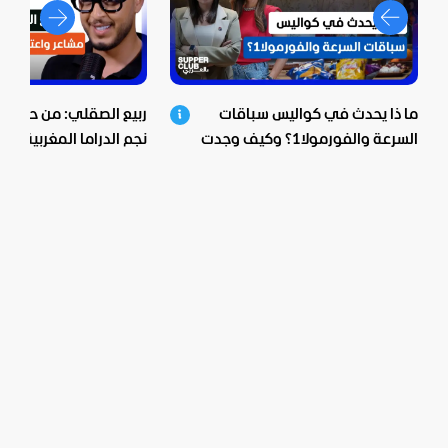
ما ذا يحدث في كواليس سباقات
ربيع الصقلي: من حي ش
السرعة والفورمولا1؟ وكيف وجدت
نجم الدراما المغربية.. اع
بيبسيكو الحل؟
صادمة ومؤثرة!