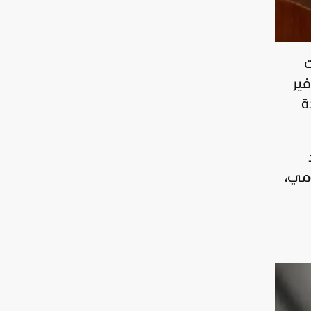
إمكانات
وفير
ة
ومي،