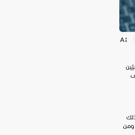
ّين
ى
ذلك
 ومن