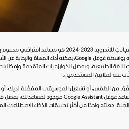
Assistant تطبيق ذكاء اصطناعي مجانيّ للاندرويد 2023-2024 هو مساعد افتراضي
الاصطناعيّ artificial intelligence تمّ تطويره بواسطة غوغل Google،يمكنه أداء المهامّ والإجابة
اللغة الطبيعية، وبفضل الخوارزميات المتقدمة وإمكانيات
غنًى عنه لملايين المستخدمين.
حقّق من الطقس، أو تشغيل الموسيقى المفضّلة لديك، أو
التحكّم في الأجهزة المنزليّة الذكية، فإنّ مساعد غوغل Google Assistant موجود لمساعدتك
ة، جعلته واحدًا من أكثر تطبيقات الذكاء الاصطناعيّ الم