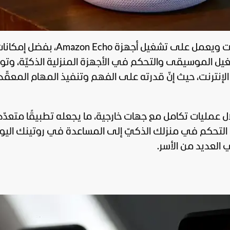
هو مساعد افتراضيّ يتمّ التحكّم فيه بالصوت ويعمل على تشغيل أجهزة Amazon Echo، بفضل 
الذكاء الاصطناعي، يمكن لـ Alexa تشغيل الموسيقى والتحكم في الأجهزة المنزلية الذكيّة، وت
نترنت، حيث إنّ قدرته على الفهم وتنفيذ المهام المعقّد
 مهارات وقدرات Alexa من خلال عمليات تكامل مع جهات خارجية، ما يجعله تطبيقًا متعدّد
 التحكم في منزلك الذكيّ إلى المساعدة في روتينك الي