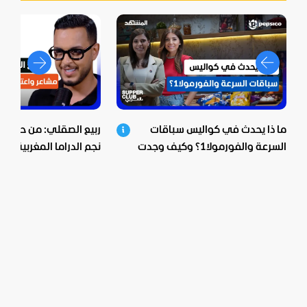
ما ذا يحدث في كواليس سباقات
ربيع الصقلي: من حي ش
السرعة والفورمولا1؟ وكيف وجدت
نجم الدراما المغربية.. اع
بيبسيكو الحل؟
صادمة ومؤثرة!