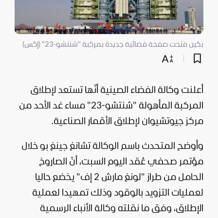
بكين فتحت صفحة فضائية جديدة بمركبة "شنتشو-23" (إكس)
أعلنت وكالة الفضاء الصينية أنّها تستعد لإطلاق
المركبة المأهولة "شنتشو-23" مساء غد الأحد من
مركز جيوتشيوان لإطلاق الأقمار الصناعية.
وأوضح المتحدث باسم الوكالة تشانغ جينغ بو خلال
مؤتمر صحفي عُقد اليوم السبت، أنّ الصاروخ
الحامل من طراز "لونغ مارش 2 إف" يخضع حاليا
لعمليات التزويد بالوقود وذلك تمهيدا لعملية
الإطلاق، وفق ما نقلته وكالة الأنباء الرسمية