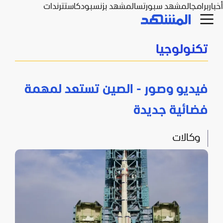
أخبار
برامج
المشهد سبورتس
المشهد بزنس
بودكاست
ترندات
تكنولوجيا
فيديو وصور - الصين تستعد لمهمة
فضائية جديدة
وكالات