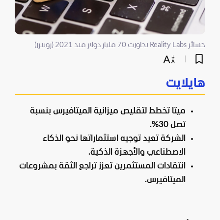
خسائر Reality Labs تجاوزت 70 مليار دولار منذ 2021 (رويترز)
هايلايت
ميتا تخطط لتقليص ميزانية الميتافيرس بنسبة
تصل 30%.
الشركة تعيد توجيه استثماراتها نحو الذكاء
الاصطناعي والأجهزة الذكية.
انتقادات المستثمرين تعزز تراجع الثقة بمشروعات
الميتافيرس.