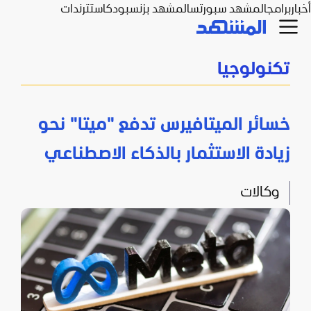
أخبار
برامج
المشهد سبورتس
المشهد بزنس
بودكاست
ترندات
تكنولوجيا
خسائر الميتافيرس تدفع "ميتا" نحو
زيادة الاستثمار بالذكاء الاصطناعي
وكالات