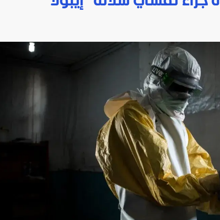
 جراء تفشي سلالة "إيبولا"