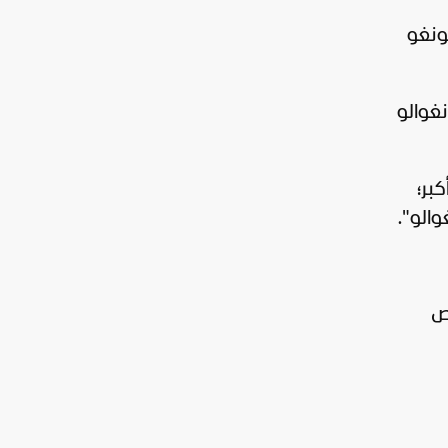
ونغو
نطقتي مونغوالو
بر؛
الو".
اص