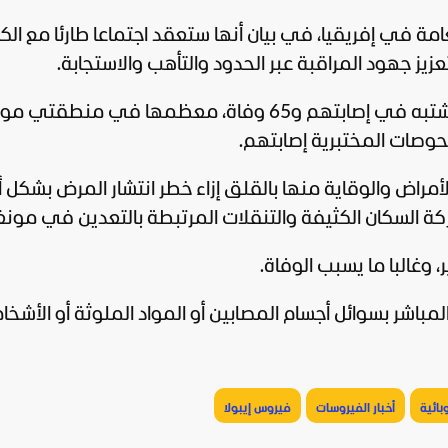
مة في إفريقيا، في بيان أنها ستعقد اجتماعا طارئا مع الك
يز جهود المراقبة عبر الحدود والتأهب والاستجابة.
وأضافت أنه تم الإبلاغ عن نحو 246 شخصا يشتبه في إصابتهم و65 وفاة، معظمها في م
أمراض والوقاية منها بالقلق إزاء خطر انتشار المرض بشكل أك
كة السكان الكثيفة والتنقلات المرتبطة بالتعدين في مونغو
، وغالبا ما يسبب الوفاة.
المباشر بسوائل أجسام المصابين أو المواد الملوثة أو الأشخ
بائية
أخبار الفيروسات
فيروس إيبولا