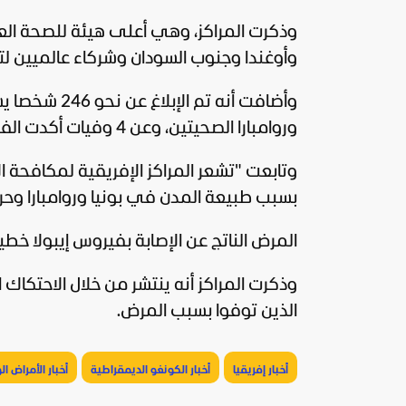
وذكرت المراكز، وهي أعلى هيئة للصحة العا
وأوغندا وجنوب السودان وشركاء عالميين لتعز
وروامبارا الصحيتين، وعن 4 وفيات أكدت الفحوصات المختبرية إصابتهم.
وتابعت "تشعر المراكز الإفريقية لمكافحة ال
بسبب طبيعة المدن في بونيا وروامبارا وحر
المرض الناتج عن الإصابة بفيروس إيبولا خطير
وذكرت المراكز أنه ينتشر من خلال الاحتكاك 
الذين توفوا بسبب المرض.
أخبار إفريقيا
أخبار الكونغو الديمقراطية
أخبار الأمراض الو