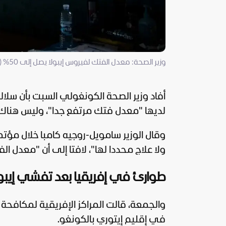
وزير الصحة: معدل الفتك لفيروس إيبولا يصل إلى 50% (أ ف ب)
أفاد وزير
الصحة
الكونغولي السبت بأن سلال
لديها "معدل فتك مرتفع جدا"، وليس هناك لق
وقال الوزير سامويل-روجيه كامبا خلال مؤ
ولا علاج محددا لها"، لافتا إلى أن "معدل الف
طوارئ في إفريقيا بعد تفشي إيبول
والجمعة، قالت المراكز الإفريقية لمكافحة 
في إقليم إيتوري بالكونغو.