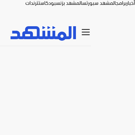
أخبار
برامج
المشهد سبورتس
المشهد بزنس
بودكاست
ترندات