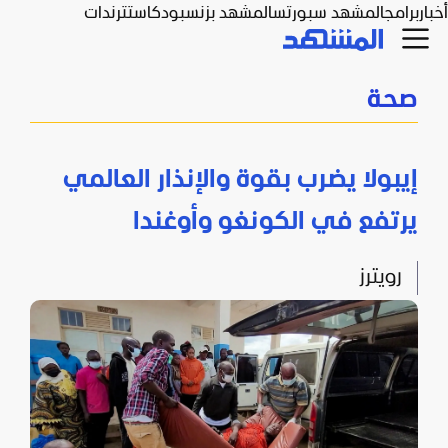
أخبار
برامج
المشهد سبورتس
المشهد بزنس
بودكاست
ترندات
صحة
إيبولا يضرب بقوة والإنذار العالمي
يرتفع في الكونغو وأوغندا
رويترز