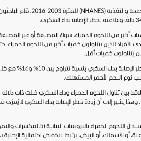
صحة
والتغذية (NHANES) للفترة 2003-2016، ق
ات أكبر من اللحوم الحمراء، سواءً المصنعة أو غير المصنعة،
ى الأفراد الذين يتناولون كميات أكبر من اللحوم الحمراء احت
علاوة على ذلك، لاحظ الباحثون زيادة في خطر الإصابة بداء السك
سب نوع اللحم الأحمر المستهلك.
لاقة بين تناول اللحوم الحمراء وداء السكري ظلت ذات دلالة
ذا يشير إلى أن زيادة خطر الإصابة بداء السكري لا يُعزى 
دال اللحوم الحمراء بالبروتينات النباتية (كالمكسرات والبقو
ملة، أو الأسماك، أو البيض، يرتبط بانخفاض احتمالية الإصابة بد