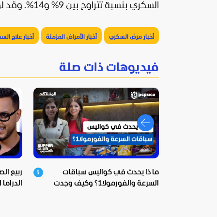
السكري بنسبة تتراوح بين 9% و14%. وقد لوحظت الفائدة الأكبر مع مصادر البروتين النباتية.
أخبار مرض السكري
أخبار الأمراض المزمنة
أخبار علاج الس
فيديوهات ذات صلة
ما ذا يحدث في كواليس سباقات
ربيع ال
السرعة والفورمولا1؟ وكيف وجدت
الدراما 
بيبسيكو الحل؟
ومؤثرة!