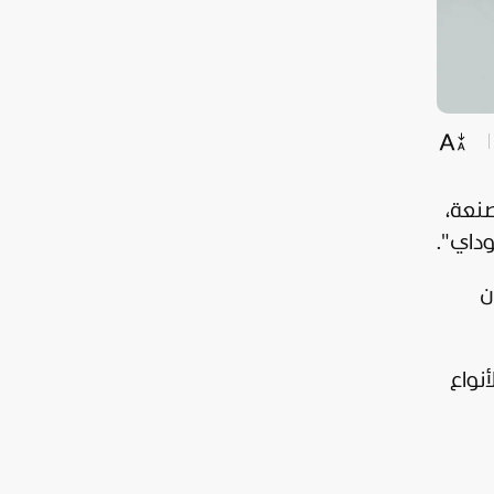
صنعة،
وداي
".
ن
نواع