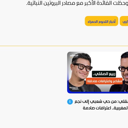
كري
أخبار اللحوم الحمراء
صقلي: من حي شعبي إلى نجم
المغربية.. اعترافات صادمة