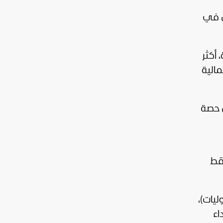
ام الباحثون في
 أكثر
مالية
ري بنسبة تتراوح بين 10% و16% مع كل حصة
فقط
ليات)،
اء