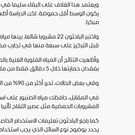
ويعتمد هذا الغلاف على البقاء سليما في ا
يكون الوسط أقل حموضة. لكن الدراسة أظهر
مبكرا.
واختبر الباحثون 22 مشروبا شائع
قبل التركيز على سبعة منها في تجارب مخ
وأظهرت النتائج أن المياه القلوية الغنية بال
بفقدان حمايتها خلال 5 دقائق فقط من ملامسة هذه المياه.
وفي بعض الحالات، تحرر أكثر من 90% من المادة الفعالة خلال فترة تراوحت بين 15 و30 دقيقة.
في المقابل، حافظت مياه الصنبور على استقرا
المشروبات الحمضية مثل عصير التفاح تأثيرا 
يحدد بوضوح نوع السائل الذي يجب استخدامه 