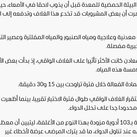
لبيئة الحمضية للمعدة قبل أن يذوب لاحقا في الأمعاء، حي
ت أن بعض المشروبات قد تخدع هذا الغلاف وتدفعه إلى ا
ا، بينها مياه معدنية وعلاجية ومياه الصنبور والمياه المفلترة وعصير الت
برية مفصلة.
معادن كانت الأكثر تأثيرا على الغلاف الواقي، إذ بدأت بعض ال
ر الغلاف الواقي طوال فترة الاختبار تقريبا، بينما أظهرت
محدودا جدا على تحلل الدواء.
كما راجع الباحثون تعليمات الاستخدام الخاصة بـ103 أدوية مزودة بهذا النوع من الأغلفة، ليتبين أن
عند تناول الدواء، ما قد يترك المرضى عرضة لأخطاء غير