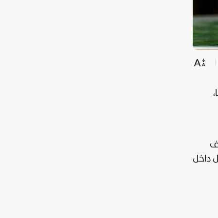
،
ف
ل داخل