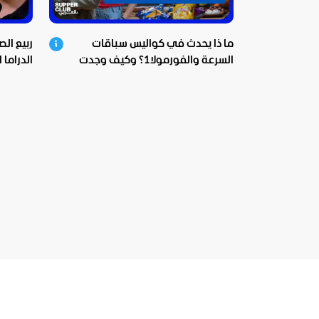
ما ذا يحدث في كواليس سباقات
ربيع ال
السرعة والفورمولا1؟ وكيف وجدت
الدراما 
بيبسيكو الحل؟
ومؤثرة!