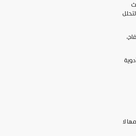
ث
لتحلل
فاح،
أدوية
 معظمها لا