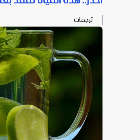
احذر.. هذه المياه تُفقد بع
ترجمات