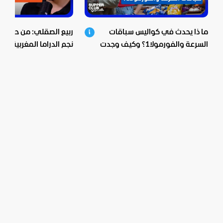
ما ذا يحدث في كواليس سباقات
ربيع الصقلي: من حي ش
السرعة والفورمولا1؟ وكيف وجدت
نجم الدراما المغربية.. اع
بيبسيكو الحل؟
صادمة ومؤثرة!