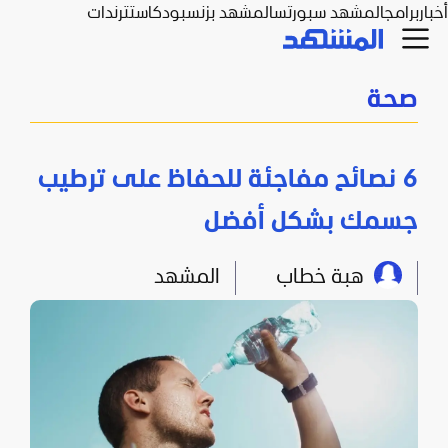
أخبار
برامج
المشهد سبورتس
المشهد بزنس
بودكاست
ترندات
صحة
6 نصائح مفاجئة للحفاظ على ترطيب
جسمك بشكل أفضل
هبة خطاب
المشهد