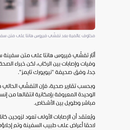
مخاوف عالمية بعد تفشّي فيروس هانتا على متن سفينة
أثار تفشّي فيروس هانتا على متن سفينة 
وفيات وإصابات بين الركاب، لكن خبراء
الصحة
جدا، وفق صحيفة "نيويورك تايمز".
وبحسب تقارير صحية، فإن التفشّي الحالي مر
الوحيدة المعروفة بإمكانية انتقالها من إنسان إ
مباشر وطويل بين الأشخاص.
ويُعتقد أن الإصابات الأولى تعود لزوجين كا
لاحقا أعراض على طبيب السفينة وتم إجلاؤه، 