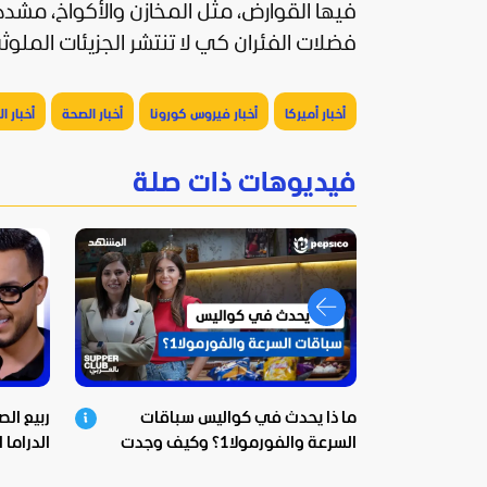
فيها القوارض، مثل المخازن والأكواخ، مش
فضلات الفئران كي لا تنتشر الجزيئات الملوث
أخبار أميركا
أخبار فيروس كورونا
أخبار الصحة
أخبار ا
فيديوهات ذات صلة
ما ذا يحدث في كواليس سباقات
ربيع ال
السرعة والفورمولا1؟ وكيف وجدت
الدراما 
بيبسيكو الحل؟
ومؤثرة!