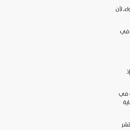
بر الهواء، لأن
ة في
 إذ
ة في
ية
تشر