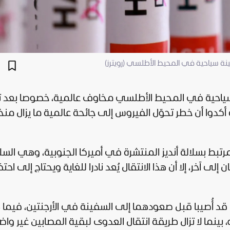
 سياحية في المحيط الأطلسي (رويترز)
سياحية في المحيط الأطلسي مخاوف عالمية، خصوصا بعد 
أكدوا أن خطر تحوّل الفيروس إلى جائحة عالمية ما يزال من
تبط بسلالة أنديز المنتشرة في أميركا الجنوبية، وهي السلا
لى آخر، إلا أن هذا الانتقال يُعد نادرا للغاية ويحتاج إلى احت
نا قد أُصيبا قبل صعودهما إلى السفينة في الأرجنتين، فيم
بينما لا تزال طريقة انتقال العدوى لبقية المصابين غير واض