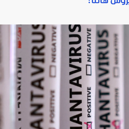
وس هانتا؟