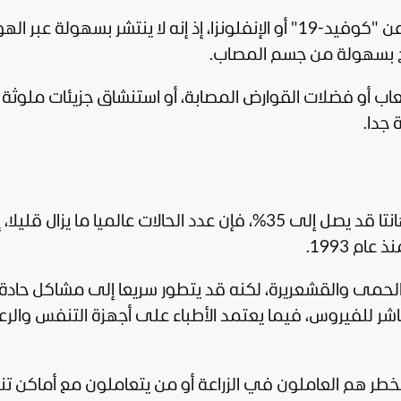
ويشرح الخبراء أن فيروس هانتا يختلف جذريا عن "كوفيد-19" أو الإنفلونزا، إذ إنه لا ينتشر بسهولة ع
رج بسهولة من جسم المصاب.
عاب أو فضلات القوارض المصابة، أو استنشاق جزيئات ملوث
 جدا.
ورغم أن معدل الوفيات في بعض سلالات هانتا قد يصل إلى 35%، فإن عدد الحالات عالميا ما يزال قليلا،
ل الحمى والقشعريرة، لكنه قد يتطور سريعا إلى مشاكل حاد
باشر للفيروس، فيما يعتمد الأطباء على أجهزة التنفس والرعا
طر هم العاملون في الزراعة أو من يتعاملون مع أماكن تن