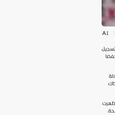
تسجيل
خفضا
لة
كاك
ا ظهرت
حة.