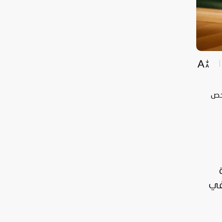
حص
 في