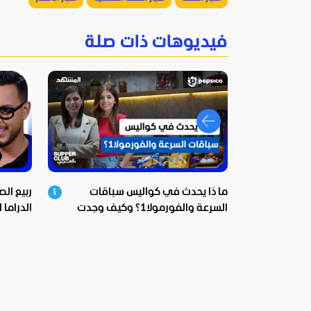
فيديوهات ذات صلة
ما ذا يحدث في كواليس سباقات
ربيع ال
السرعة والفورمولا1؟ وكيف وجدت
الدراما 
بيبسيكو الحل؟
ومؤثرة!