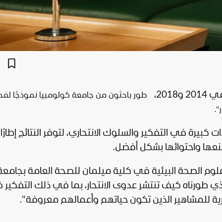
201،
طور باحثون من جامعة كولومبيا نموذجًا لف
".
201 و2018 أدت إلى زيادات كبيرة في التفكير والسلوك الانتحاري، لتوفر النتائج إطارًا
منعها واحتوائها بشكل أفضل.
علوم
الصحة
البيئية في كلية ميلمان للصحة العامة بجامعة
ي طورناه كيف تنتشر عدوى الانتحار، بما في ذلك التفكير
تحارية للمشاهير الذين تكون حياتهم وأعمالهم معروفة".