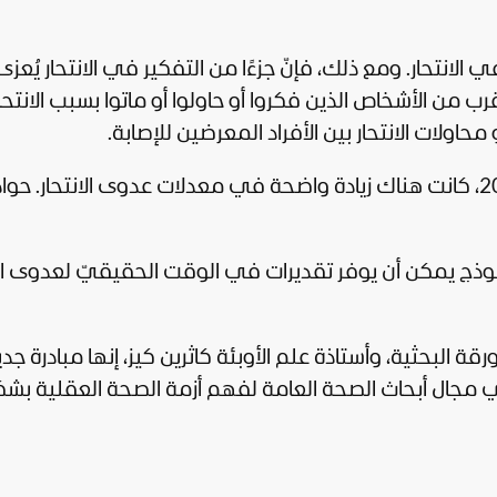
ي الانتحار. ومع ذلك، فإنّ جزءًا من التفكير في الانتحار يُعز
قرب من الأشخاص الذين فكروا أو حاولوا أو ماتوا بسبب الانتحار
اولات الانتحار بين الأفراد المعرضين للإصابة.
يقدّر النموذج أنه بعد حوادث الانتحار عام 2014، كانت هناك زيادة واضحة في معدلات عدوى الانتحار. 
وذج يمكن أن يوفر تقديرات في الوقت الحقيقيّ لعدوى الا
 البحثية، وأستاذة علم الأوبئة كاثرين كيز، إنها مبادرة جد
مجال أبحاث الصحة العامة لفهم أزمة الصحة العقلية بش