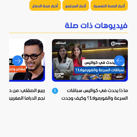
أخبار الصحة النفسية
أخبار المجتمع
أخبار صحة الدماغ
فيديوهات ذات صلة
ما ذا يحدث في كواليس سباقات
ربيع الصقلي: من حي ش
السرعة والفورمولا1؟ وكيف وجدت
نجم الدراما المغربية.. اع
بيبسيكو الحل؟
صادمة ومؤثرة!