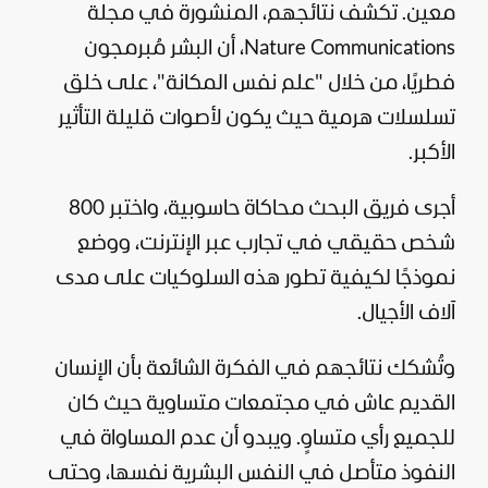
معين. تكشف نتائجهم، المنشورة في مجلة
Nature Communications، أن البشر مُبرمجون
فطريًا، من خلال "علم نفس المكانة"، على خلق
تسلسلات هرمية حيث يكون لأصوات قليلة التأثير
الأكبر.
أجرى فريق البحث محاكاة حاسوبية، واختبر 800
شخص حقيقي في تجارب عبر الإنترنت، ووضع
نموذجًا لكيفية تطور هذه السلوكيات على مدى
آلاف الأجيال.
وتُشكك نتائجهم في الفكرة الشائعة بأن الإنسان
القديم عاش في مجتمعات متساوية حيث كان
للجميع رأي متساوٍ. ويبدو أن عدم المساواة في
النفوذ متأصل في النفس البشرية نفسها، وحتى