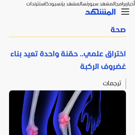
أخبار
برامج
المشهد سبورتس
المشهد بزنس
بودكاست
ترندات
صحة
اختراق علمي.. حقنة واحدة تعيد بناء
غضروف الركبة
ترجمات