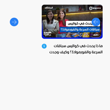
ما ذا يحدث في كواليس سباقات
السرعة والفورمولا1؟ وكيف وجدت
بيبسيكو الحل؟