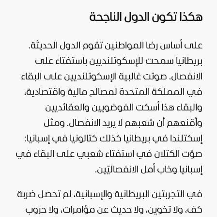
هكذا تكون الدول الناجحة
على أساس رضا المواطنين تقوم الدول الحديثة.
بريطانيا سمحت للإسكوتلنديين باستفتاء على
الانفصال. صوتت غالبية الإسكوتلنديين على البقاء
في المملكة المتحدة لمصالح مالية واقتصادية،
والبقاء هذا أسكت الفوضويين والعقائديين
وأقنعهم أن شعبهم لا يريد الانفصال. ومثل
إسكتلندا في بريطانيا كذلك كتالونيا في إسبانيا:
صوّت الكتلان في استفتاء شعبي على البقاء في
إسبانيا وخاب أمل الانفصاليّين.
في التجربتين البريطانية والإسبانية، لم تحصل ضربة
كف، ولا تخوين، ولا حديث عن مؤامرات، ولا حروب