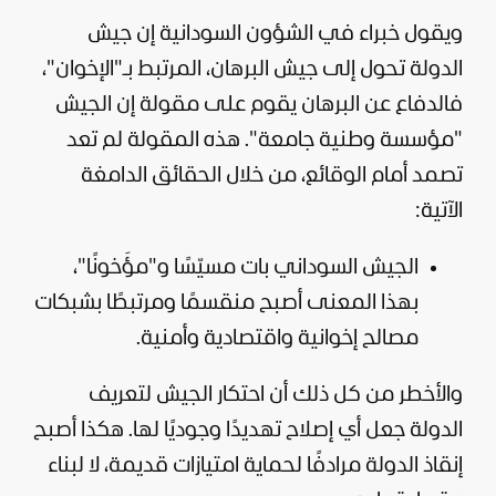
ويقول خبراء في الشؤون السودانية إن جيش
الدولة تحول إلى جيش البرهان، المرتبط بـ"الإخوان"،
فالدفاع عن البرهان يقوم على مقولة إن الجيش
"مؤسسة وطنية جامعة". هذه المقولة لم تعد
تصمد أمام الوقائع، من خلال الحقائق الدامغة
الآتية:
الجيش السوداني بات مسيّسًا و"مؤَخونًا"،
بهذا المعنى أصبح منقسمًا ومرتبطًا بشبكات
مصالح إخوانية واقتصادية وأمنية.
والأخطر من كل ذلك أن احتكار الجيش لتعريف
الدولة جعل أي إصلاح تهديدًا وجوديًا لها. هكذا أصبح
إنقاذ الدولة مرادفًا لحماية امتيازات قديمة، لا لبناء