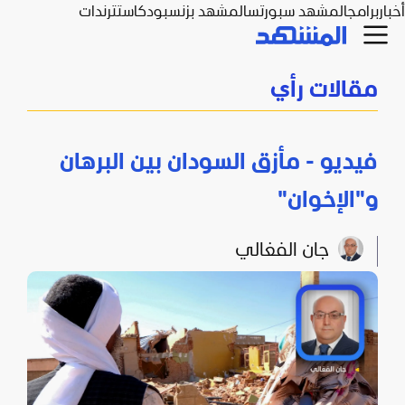
أخبار
برامج
المشهد سبورتس
المشهد بزنس
بودكاست
ترندات
مقالات رأي
فيديو - مأزق السودان بين البرهان
و"الإخوان"
جان الفغالي