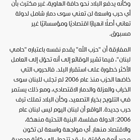
وكأنه يدفع البلاد نحو حافة الهاوية، غير مكترث بأن
أي حرب واسعة لن تعني سوى دمار شامل لدولة
تعاني أصلًا انهيارًا اقتصاديًا ومؤسساتيًا غير
مسبوق.
المفارقة أن "حزب الله" يقدم نفسه باعتباره "حامي
لبنان"، فيما تشير الوقائع إلى أنه تحوّل إلى العامل
الأكثر خطورة على استقرار البلد. فالحروب التي
خاضها الحزب منذ عام 2006 لم تجلب للبنان سوى
الخراب والعزلة والدمار الاقتصادي، ومع ذلك يستمر
في التلويح بخيار التصعيد، وكأن البلاد تملك ترف
حرب جديدة. الواقع أن لبنان اليوم ليس لبنان عام
2006: الدولة مفلسة، البنية التحتية منهكة،
والاقتصاد منهار. أي مواجهة واسعة لن تكون
مجرد أزمة مؤقتة، بل قد تتحول إلى كارثة وجودية