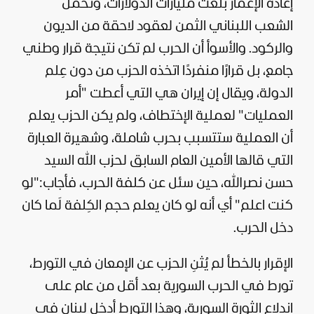
إعادة الإعمار بلغت مليارات الدولارات، وتحمّل
الشعب اللبناني الثمن لعقود لاحقة من الديون
والركود. والأسوأ أن الحرب لم تكن نتيجة قرار وطني
جامع، بل قرارًا منفردًا اتخذه الحزب من دون عِلم
الدولة، ويقال إن إيران هي التي أعطت "أمر
العمليات" لعملية الإختطاف، ولم يكن الحزب يعلم
أن العملية ستتسبب بحرب شاملة، وشهيرة العبارة
التي قالها الأمين العام السابق لحزب الله السيد
حسن نصرالله، حين سئل عن كلفة الحرب، فأجاب:"لو
كنت اعلم" أي أنه لو كان يعلم حجم الكِلفة لَما كان
دخل الحرب.
الإقرار بالخطأ لم يُثنِ الحزب عن الإمعان في التورط،
ت
ورط في الحرب السورية بعد أقل من عام على
اندلاع الثورة السورية، وهذا التورط أدخل لبنان في