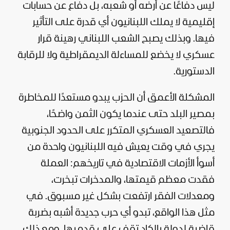
ليس دفاعًا عن أرضه أو شعبه، بل دفاع عن حسابات
إقليمية لا يملك اللبنانيون أي قدرة على التأثير
فيها. وبذلك يصبح الشعب اللبناني رهينة قرار
عسكري لا يخضع للمساءلة الديمقراطية ولا للرقابة
الدستورية.
المشكلة الأعمق أن الحزب يبدو مستعدًا للمخاطرة
بمصير البلد حتى عندما يكون الثمن واضحًا،
فالتصعيد العسكري المتكرر على الحدود الجنوبية
يجري في وقت يعيش فيه اللبنانيون واحدة من
أسوأ الأزمات الاقتصادية في تاريخهم: العملة
فقدت معظم قيمتها، والمدخرات تبخرت،
ومعدلات الفقر ارتفعت بشكل غير مسبوق. في
مثل هذا الواقع، تبدو أي حرب جديدة أشبه بضربة
قاضية لدولة بالكاد تقف على قدميها. ومع ذلك