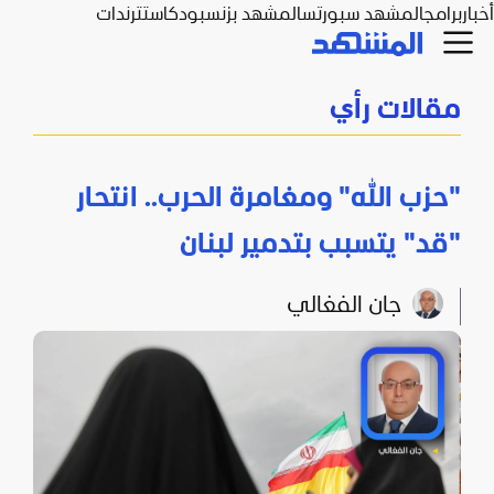
أخبار
برامج
المشهد سبورتس
المشهد بزنس
بودكاست
ترندات
مقالات رأي
"حزب الله" ومغامرة الحرب.. انتحار
"قد" يتسبب بتدمير لبنان
جان الفغالي