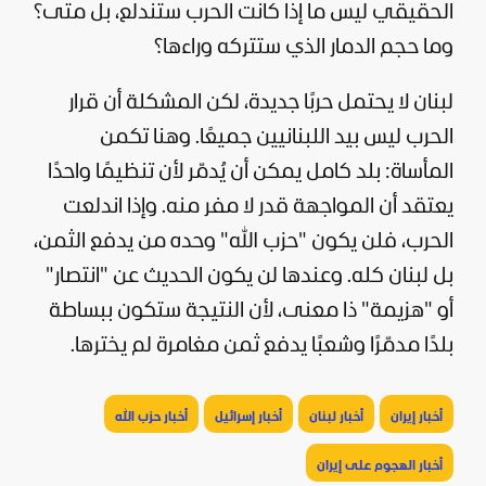
الحقيقي ليس ما إذا كانت الحرب ستندلع، بل متى؟
وما حجم الدمار الذي ستتركه وراءها؟
لبنان لا يحتمل حربًا جديدة، لكن المشكلة أن قرار
الحرب ليس بيد اللبنانيين جميعًا. وهنا تكمن
المأساة: بلد كامل يمكن أن يُدمّر لأن تنظيمًا واحدًا
يعتقد أن المواجهة قدر لا مفر منه. وإذا اندلعت
الحرب، فلن يكون "حزب الله" وحده من يدفع الثمن،
بل لبنان كله. وعندها لن يكون الحديث عن "انتصار"
أو "هزيمة" ذا معنى، لأن النتيجة ستكون ببساطة
بلدًا مدمّرًا وشعبًا يدفع ثمن مغامرة لم يخترها.
أخبار إيران
أخبار لبنان
أخبار إسرائيل
أخبار حزب الله
أخبار الهجوم على إيران