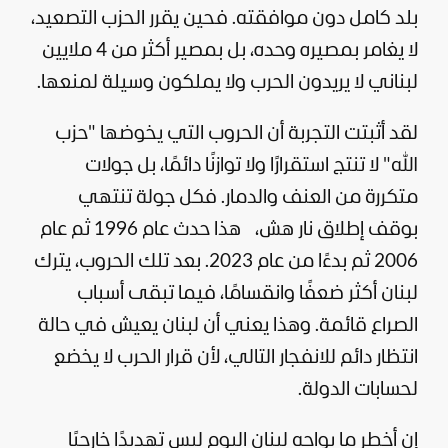
بلد كامل دون موافقته. فحين يقرر الحزب التصعيد،
لا يغامر بمصيره وحده، بل بمصير أكثر من 4 ملايين
لبناني لا يريدون الحرب ولا يملكون وسيلة لمنعها.
لقد أثبتت التجربة أن الحروب التي يخوضها "حزب
الله" لا تنتج استقرارًا ولا توازنًا دائمًا، بل جولات
متكررة من العنف والدمار. فكل جولة تنتهي
بوقف إطلاق نار هش،
هذا حدث عام 1996 ثم عام
2006 ثم بدءًا من عام 2023. بعد تلك الحروب، يترك
لبنان أكثر ضعفًا وانقسامًا، فيما تبقى أسباب
الصراع قائمة. وهذا يعني أن لبنان يعيش في حالة
انتظار دائم للانفجار التالي، لأن قرار الحرب لا يخضع
لحسابات الدولة.
إن أخطر ما يواجه لبنان اليوم ليس تهديدًا خارجيًا